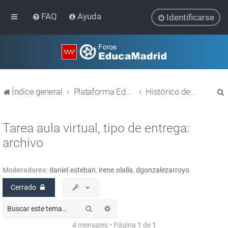
FAQ
Ayuda
Identificarse
Índice general
Plataforma Educativa EducaMadrid
Histórico de temas
Tarea aula virtual, tipo de entrega:
archivo
r
Moderadores:
daniel.esteban
,
irene.olalla
,
dgonzalezarroyo
Cerrado
Buscar
Búsqueda avanzada
4 mensajes • Página
1
de
1