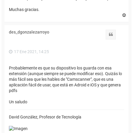
Muchas gracias.
A
r
r
i
des_dgonzalezarroyo
b
Citar
a
17 Ene 2021, 14:25
Probablemente es que su dispositivo los guarda con esa
extensión (aunque siempre se puede modificar eso). Quizás lo
más fácil sea que les hables de "Camscanner", que es una
aplicación fácil de usar, que está en Adroid e iOS y que genera
pdfs
Un saludo
David González, Profesor de Tecnología