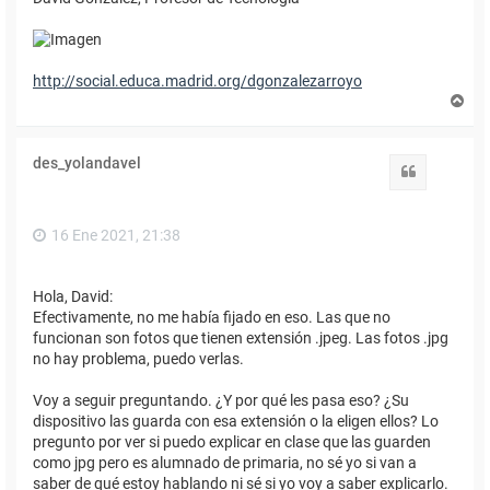
http://social.educa.madrid.org/dgonzalezarroyo
A
r
r
i
des_yolandavel
b
Citar
a
16 Ene 2021, 21:38
Hola, David:
Efectivamente, no me había fijado en eso. Las que no
funcionan son fotos que tienen extensión .jpeg. Las fotos .jpg
no hay problema, puedo verlas.
Voy a seguir preguntando. ¿Y por qué les pasa eso? ¿Su
dispositivo las guarda con esa extensión o la eligen ellos? Lo
pregunto por ver si puedo explicar en clase que las guarden
como jpg pero es alumnado de primaria, no sé yo si van a
saber de qué estoy hablando ni sé si yo voy a saber explicarlo.