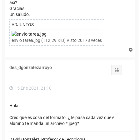
así?
Gracias.
Un saludo.
ADJUNTOS
envio tarea.jpg (112.29 KiB) Visto 20178 veces
A
r
r
i
des_dgonzalezarroyo
b
Citar
a
15 Ene 2021, 21:18
Hola
Creo que es cosa del formato. ¿Te pasa cada vez que el
alumno te manda un archivo *.jpeg?
David González, Profesor de Tecnología