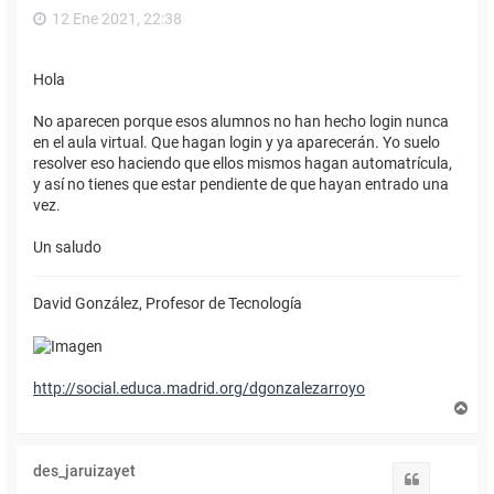
12 Ene 2021, 22:38
Hola
No aparecen porque esos alumnos no han hecho login nunca
en el aula virtual. Que hagan login y ya aparecerán. Yo suelo
resolver eso haciendo que ellos mismos hagan automatrícula,
y así no tienes que estar pendiente de que hayan entrado una
vez.
Un saludo
David González, Profesor de Tecnología
http://social.educa.madrid.org/dgonzalezarroyo
A
r
r
i
des_jaruizayet
b
Citar