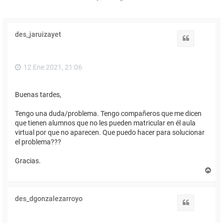
des_jaruizayet
Citar
12 Ene 2021, 21:06
Buenas tardes,
Tengo una duda/problema. Tengo compañeros que me dicen
que tienen alumnos que no les pueden matricular en él aula
virtual por que no aparecen. Que puedo hacer para solucionar
el problema???
Gracias.
A
r
r
i
des_dgonzalezarroyo
b
Citar
a