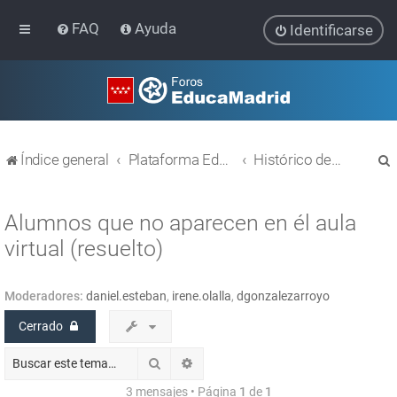
FAQ
Ayuda
Identificarse
Índice general
Plataforma Educativa EducaMadrid
Histórico de temas
Alumnos que no aparecen en él aula
virtual (resuelto)
r
Moderadores:
daniel.esteban
,
irene.olalla
,
dgonzalezarroyo
Cerrado
Buscar
Búsqueda avanzada
3 mensajes • Página
1
de
1