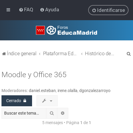
FAQ
Ayuda
Identificarse
Índice general
Plataforma Educativa EducaMadrid
Histórico de temas
Moodle y Office 365
Moderadores:
daniel.esteban
,
irene.olalla
,
dgonzalezarroyo
r
Cerrado
Buscar
Búsqueda avanzada
5 mensajes • Página
1
de
1