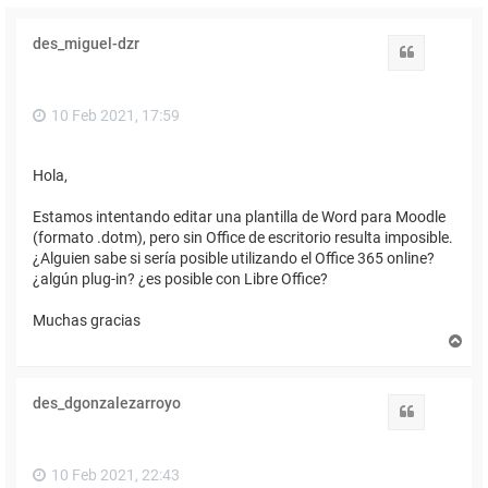
des_miguel-dzr
Citar
10 Feb 2021, 17:59
Hola,
Estamos intentando editar una plantilla de Word para Moodle
(formato .dotm), pero sin Office de escritorio resulta imposible.
¿Alguien sabe si sería posible utilizando el Office 365 online?
¿algún plug-in? ¿es posible con Libre Office?
Muchas gracias
A
r
r
i
des_dgonzalezarroyo
b
Citar
a
10 Feb 2021, 22:43