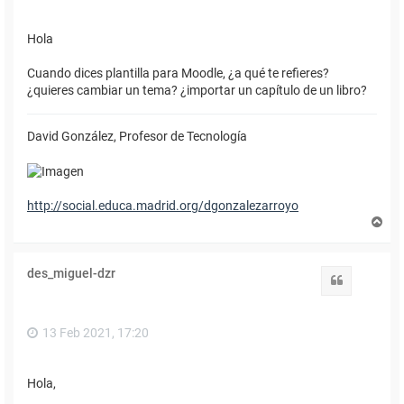
Hola
Cuando dices plantilla para Moodle, ¿a qué te refieres?
¿quieres cambiar un tema? ¿importar un capítulo de un libro?
David González, Profesor de Tecnología
http://social.educa.madrid.org/dgonzalezarroyo
A
r
r
i
des_miguel-dzr
b
Citar
a
13 Feb 2021, 17:20
Hola,