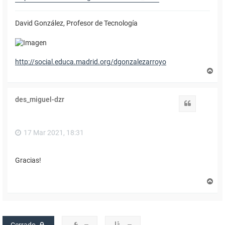
David González, Profesor de Tecnología
http://social.educa.madrid.org/dgonzalezarroyo
A
r
r
i
des_miguel-dzr
b
Citar
a
17 Mar 2021, 18:31
Gracias!
A
r
r
i
b
a