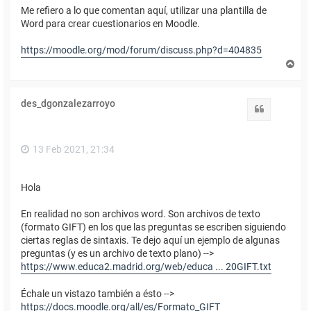
Me refiero a lo que comentan aquí, utilizar una plantilla de
Word para crear cuestionarios en Moodle.
https://moodle.org/mod/forum/discuss.php?d=404835
A
r
r
i
des_dgonzalezarroyo
b
Citar
a
13 Feb 2021, 21:34
Hola
En realidad no son archivos word. Son archivos de texto
(formato GIFT) en los que las preguntas se escriben siguiendo
ciertas reglas de sintaxis. Te dejo aquí un ejemplo de algunas
preguntas (y es un archivo de texto plano) -->
https://www.educa2.madrid.org/web/educa ... 20GIFT.txt
Échale un vistazo también a ésto -->
https://docs.moodle.org/all/es/Formato_GIFT