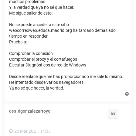
muchos problemas
Y la verdad que ya no sé que hacer.
Me sigue saliendo esto:
No se puede acceder a este sitio
webcorreoweb.educa.madrid.org ha tardado demasiado
tiempo en responder.
Prueba a:
Comprobar la conexión
Comprobar el proxy y el cortafuegos
Ejecutar Diagnósticos de red de Windows
Desde el enlace que me has proporcionado me sale lo mismo.
He intentado desde varios navegadores.
Ya no sé que hacer, la verdad.
A
r
r
i
des_dgonzalezarroyo
b
Citar
a
25 Mar 2021, 14:33