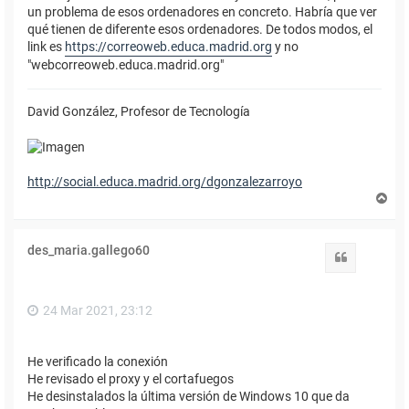
un problema de esos ordenadores en concreto. Habría que ver
qué tienen de diferente esos ordenadores. De todos modos, el
link es
https://correoweb.educa.madrid.org
y no
"webcorreoweb.educa.madrid.org"
David González, Profesor de Tecnología
http://social.educa.madrid.org/dgonzalezarroyo
A
r
r
i
des_maria.gallego60
b
Citar
a
24 Mar 2021, 23:12
He verificado la conexión
He revisado el proxy y el cortafuegos
He desinstalados la última versión de Windows 10 que da