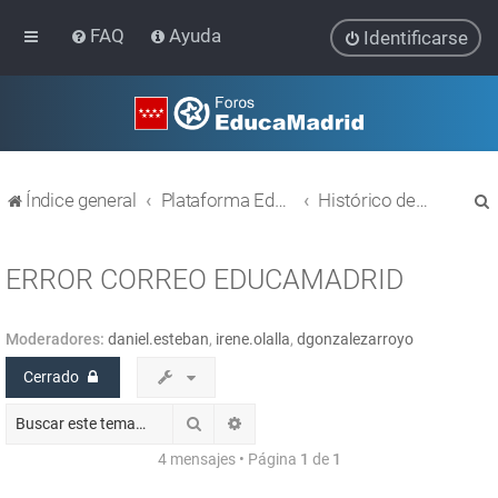
FAQ
Ayuda
Identificarse
Índice general
Plataforma Educativa EducaMadrid
Histórico de temas
ERROR CORREO EDUCAMADRID
Moderadores:
daniel.esteban
,
irene.olalla
,
dgonzalezarroyo
r
Cerrado
Buscar
Búsqueda avanzada
4 mensajes • Página
1
de
1