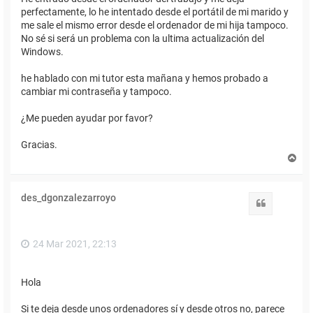
perfectamente, lo he intentado desde el portátil de mi marido y
me sale el mismo error desde el ordenador de mi hija tampoco.
No sé si será un problema con la ultima actualización del
Windows.
he hablado con mi tutor esta mañana y hemos probado a
cambiar mi contraseña y tampoco.
¿Me pueden ayudar por favor?
Gracias.
A
r
r
i
des_dgonzalezarroyo
b
Citar
a
24 Mar 2021, 22:13
Hola
Si te deja desde unos ordenadores sí y desde otros no, parece