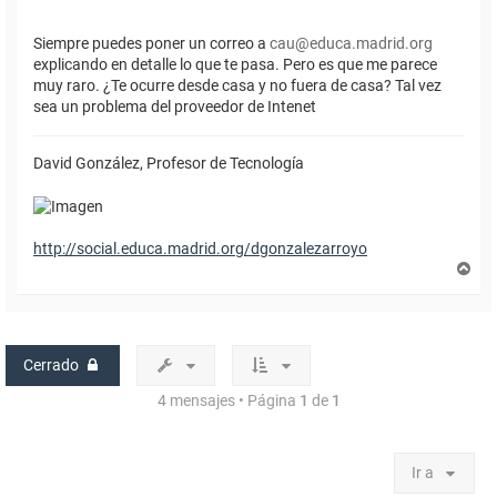
Siempre puedes poner un correo a
cau@educa.madrid.org
explicando en detalle lo que te pasa. Pero es que me parece
muy raro. ¿Te ocurre desde casa y no fuera de casa? Tal vez
sea un problema del proveedor de Intenet
David González, Profesor de Tecnología
http://social.educa.madrid.org/dgonzalezarroyo
A
r
r
i
b
a
Cerrado
4 mensajes • Página
1
de
1
Ir a