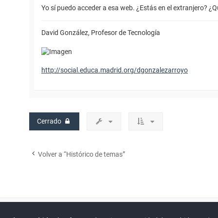
Yo sí puedo acceder a esa web. ¿Estás en el extranjero? ¿
David González, Profesor de Tecnología
http://social.educa.madrid.org/dgonzalezarroyo
Cerrado
Volver a “Histórico de temas”
Powered by
phpBB
™
Índice general
Todos los horarios
Privacidad
Borrar cookies
Condiciones
Contáctanos
Traducción al español por
phpBB España