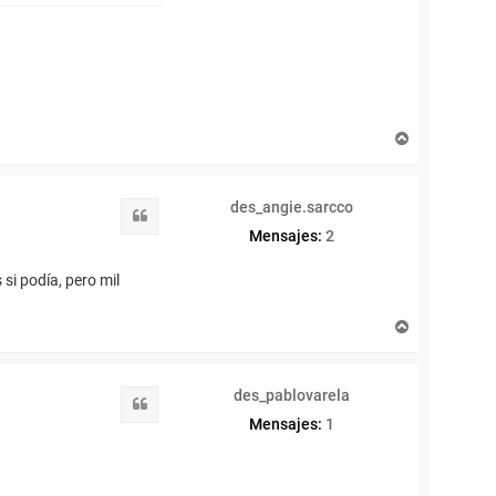
o
A
r
r
i
des_angie.sarcco
b
Citar
a
Mensajes:
2
si podía, pero mil
A
r
r
i
des_pablovarela
b
Citar
a
Mensajes:
1