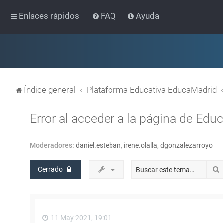
Enlaces rápidos
FAQ
Ayuda
Índice general
Plataforma Educativa EducaMadrid
Error al acceder a la página de Educ
Moderadores:
daniel.esteban
,
irene.olalla
,
dgonzalezarroyo
Cerrado
11 May 2021, 19:01