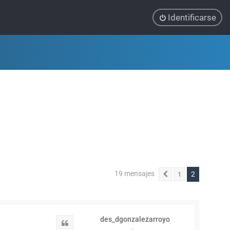
Identificarse
19 mensajes
2
1
Anterior
des_dgonzalezarroyo
Citar