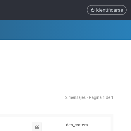
Identificarse
2 mensajes • Página
1
de
1
des_cratera
Citar