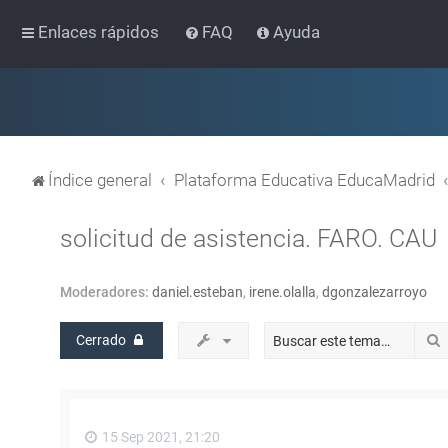
Enlaces rápidos
FAQ
Ayuda
Índice general
Plataforma Educativa EducaMadrid
solicitud de asistencia. FARO. CAU
Moderadores:
daniel.esteban
,
irene.olalla
,
dgonzalezarroyo
Cerrado
15 Sep 2021, 21:20