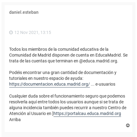
daniel.esteban
12 Nov 2021, 13:15
Todos los miembros de la comunidad educativa de la
Comunidad de Madrid disponen de cuenta en EducaMadrid. Se
trata de las cuentas que terminan en @educa.madrid.org.
Podéis encontrar una gran cantidad de documentación y
tutoriales en nuestro espacio de ayuda:
https://documentacion.educa.madrid.org/
... e-usuarios
Cualquier duda sobre el funcionamiento seguro que podemos
resolverla aquí entre todos los usuarios aunque si se trata de
alguna incidencia también puedes recurrir a nuestro Centro de
Atención al Usuario en ]
https://portalcau.educa.madrid.org
Arriba
A
r
r