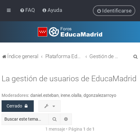
FAQ
Ayuda
Identificarse
Índice general
Plataforma Educativa EducaMadrid
Gestión de usuarios
La gestión de usuarios de EducaMadrid
Moderadores:
daniel.esteban
,
irene.olalla
,
dgonzalezarroyo
r
Cerrado
Buscar
Búsqueda avanzada
1 mensaje • Página
1
de
1