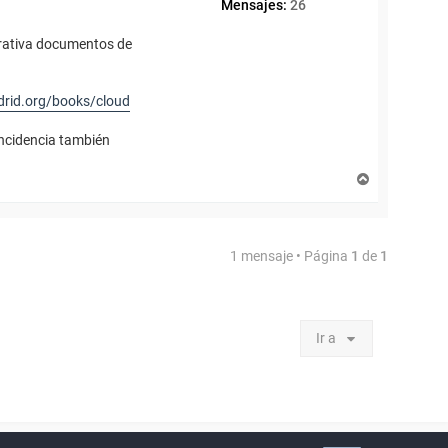
Mensajes:
26
orativa documentos de
drid.org/books/cloud
incidencia también
A
r
r
i
b
1 mensaje • Página
1
de
1
a
Ir a