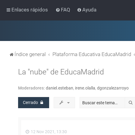
Enlaces rápidos
FAQ
Ayuda
Índice general
Plataforma Educativa EducaMadrid
La "nube" de EducaMadrid
Moderadores:
daniel.esteban
,
irene.olalla
,
dgonzalezarroyo
Cerrado
12 Nov 2021, 13:30