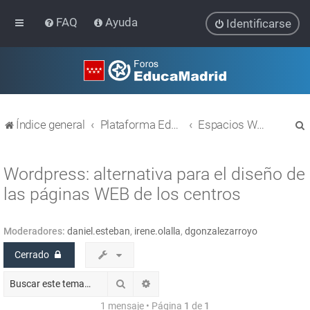
FAQ
Ayuda
Identificarse
Índice general
Plataforma Educativa EducaMadrid
Espacios WEB con Wordpress
Wordpress: alternativa para el diseño de
las páginas WEB de los centros
r
Moderadores:
daniel.esteban
,
irene.olalla
,
dgonzalezarroyo
Cerrado
Buscar
Búsqueda avanzada
1 mensaje • Página
1
de
1