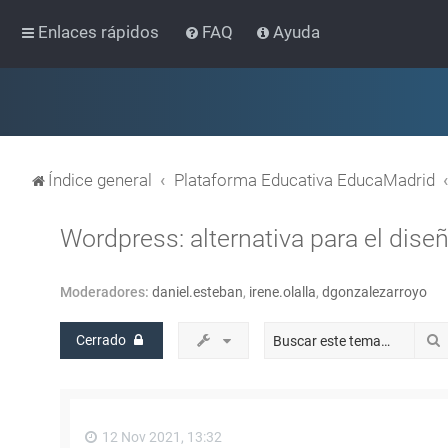
Enlaces rápidos
FAQ
Ayuda
Índice general
Plataforma Educativa EducaMadrid
Wordpress: alternativa para el dise
Moderadores:
daniel.esteban
,
irene.olalla
,
dgonzalezarroyo
Cerrado
12 Nov 2021, 13:32