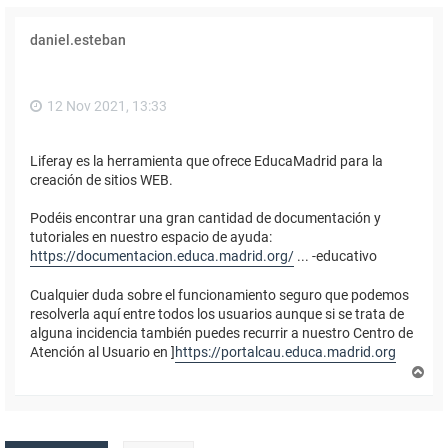
daniel.esteban
12 Nov 2021, 13:33
Liferay es la herramienta que ofrece EducaMadrid para la
creación de sitios WEB.
Podéis encontrar una gran cantidad de documentación y
tutoriales en nuestro espacio de ayuda:
https://documentacion.educa.madrid.org/
... -educativo
Cualquier duda sobre el funcionamiento seguro que podemos
resolverla aquí entre todos los usuarios aunque si se trata de
alguna incidencia también puedes recurrir a nuestro Centro de
Atención al Usuario en ]
https://portalcau.educa.madrid.org
A
r
r
i
b