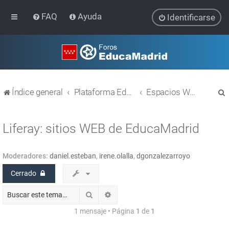
FAQ
Ayuda
Identificarse
Índice general
Plataforma Educativa EducaMadrid
Espacios WEB con Liferay
Liferay: sitios WEB de EducaMadrid
Moderadores:
daniel.esteban
,
irene.olalla
,
dgonzalezarroyo
r
Cerrado
Buscar
Búsqueda avanzada
1 mensaje • Página
1
de
1