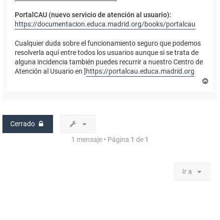
PortalCAU (nuevo servicio de atención al usuario):
https://documentacion.educa.madrid.org/books/portalcau
Cualquier duda sobre el funcionamiento seguro que podemos
resolverla aquí entre todos los usuarios aunque si se trata de
alguna incidencia también puedes recurrir a nuestro Centro de
Atención al Usuario en ]
https://portalcau.educa.madrid.org
A
r
r
i
b
a
Cerrado
1 mensaje • Página
1
de
1
Ir a