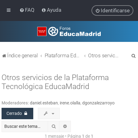
FAQ
Ayuda
Identificarse
Índice general
Plataforma Educativa EducaMadrid
Otros servicios
Otros servicios de la Plataforma
Tecnológica EducaMadrid
r
Moderadores:
daniel.esteban
,
irene.olalla
,
dgonzalezarroyo
Cerrado
Buscar
Búsqueda avanzada
1 mensaje • Página
1
de
1