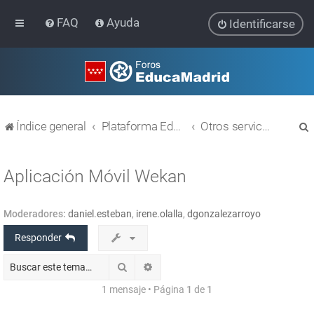
FAQ
Ayuda
Identificarse
Índice general
Plataforma Educativa EducaMadrid
Otros servicios
Aplicación Móvil Wekan
Moderadores:
daniel.esteban
,
irene.olalla
,
dgonzalezarroyo
r
Responder
Buscar
Búsqueda avanzada
1 mensaje • Página
1
de
1