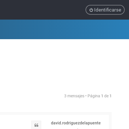
Identificarse
3 mensajes • Página
1
de
1
david.rodriguezdelapuente
Citar