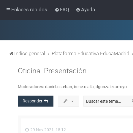
Enlaces rápidos
FAQ
Ayuda
Índice general
Plataforma Educativa EducaMadrid
Oficina. Presentación
Moderadores:
daniel.esteban
,
irene.olalla
,
dgonzalezarroyo
Responder
29 Nov 2021, 18:12