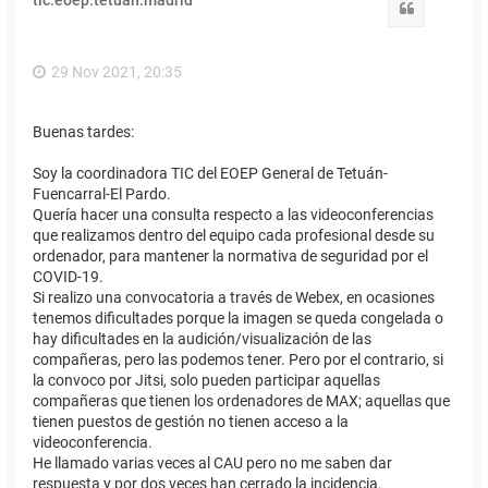
b
Citar
a
29 Nov 2021, 20:35
Buenas tardes:
Soy la coordinadora TIC del EOEP General de Tetuán-
Fuencarral-El Pardo.
Quería hacer una consulta respecto a las videoconferencias
que realizamos dentro del equipo cada profesional desde su
ordenador, para mantener la normativa de seguridad por el
COVID-19.
Si realizo una convocatoria a través de Webex, en ocasiones
tenemos dificultades porque la imagen se queda congelada o
hay dificultades en la audición/visualización de las
compañeras, pero las podemos tener. Pero por el contrario, si
la convoco por Jitsi, solo pueden participar aquellas
compañeras que tienen los ordenadores de MAX; aquellas que
tienen puestos de gestión no tienen acceso a la
videoconferencia.
He llamado varias veces al CAU pero no me saben dar
respuesta y por dos veces han cerrado la incidencia.