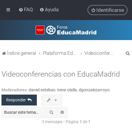
FAQ
Ayuda
Identificarse
Índice general
Plataforma Educativa EducaMadrid
Videoconferencias (Webex y Jitsi)
Videoconferencias con EducaMadrid
Moderadores:
daniel.esteban
,
irene.olalla
,
dgonzalezarroyo
r
Responder
Buscar
Búsqueda avanzada
3 mensajes • Página
1
de
1