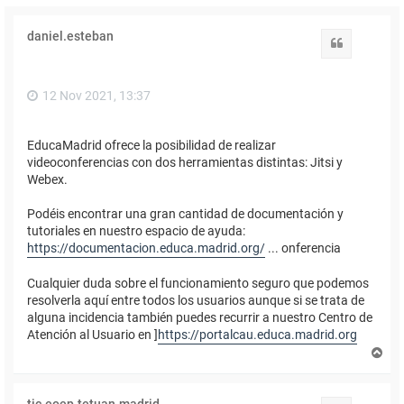
daniel.esteban
Citar
12 Nov 2021, 13:37
EducaMadrid ofrece la posibilidad de realizar
videoconferencias con dos herramientas distintas: Jitsi y
Webex.
Podéis encontrar una gran cantidad de documentación y
tutoriales en nuestro espacio de ayuda:
https://documentacion.educa.madrid.org/
... onferencia
Cualquier duda sobre el funcionamiento seguro que podemos
resolverla aquí entre todos los usuarios aunque si se trata de
alguna incidencia también puedes recurrir a nuestro Centro de
Atención al Usuario en ]
https://portalcau.educa.madrid.org
A
r
r
i
tic.eoep.tetuan.madrid