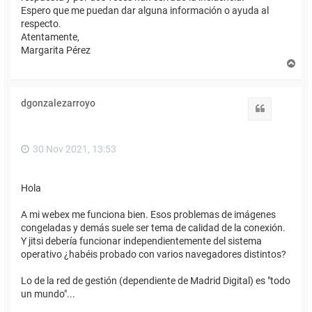
Espero que me puedan dar alguna información o ayuda al
respecto.
Atentamente,
Margarita Pérez
A
r
r
i
dgonzalezarroyo
b
Citar
a
30 Nov 2021, 13:53
Hola
A mi webex me funciona bien. Esos problemas de imágenes
congeladas y demás suele ser tema de calidad de la conexión.
Y jitsi debería funcionar independientemente del sistema
operativo ¿habéis probado con varios navegadores distintos?
Lo de la red de gestión (dependiente de Madrid Digital) es "todo
un mundo"...