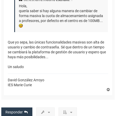
Hola,
quería saber si hay alguna manera de cambiar de
forma masiva la cuota de almacenamiento asignada
a profesores, por defecto en el centro es de 100MB...
Que yo sepa, las únicas funcionalidades masivas son alta de
usuario y cambio de contraseña. Sé que dentro de un tiempo
se cambiará la plataforma de gestión de usuario y espero que
haya más posibilidades...
Un saludo
David González Arroyo
IES Marie Curie
A
r
r
i
b
a
Responder