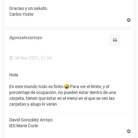
Gracias y un saludo.
Carlos Yuste
A
r
r
i
dgonzalezarroyo
b
Citar
a
30 Nov 2021, 21:34
Hola
En este mundo todo es finito
Para ver el límite, y el
porcentaje de ocupación, no pueden estar dentro de una
carpeta, tienen que estar en el menú en el que se ven las
carpetas y abajo lo verán
David González Arroyo
IES Marie Curie
A
r