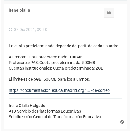
r
i
irene.olalla
b
Citar
a
07 Dic 2021, 09:58
La cuota predeterminada depende del perfil de cada usuario:
Alumnos: Cuota predeterminada: 100MB
Profesores/PAS: Cuota predeterminada: 500MB
Cuentas institucionales: Cuota predeterminada: 2GB
El límite es de 5GB. 500MB para los alumnos.
https://documentacion.educa.madrid.org/ ... -de-correo
Irene Olalla Holgado
ATD Servicio de Plataformas Educativas
Subdirección General de Transformación Educativa
A
r
r