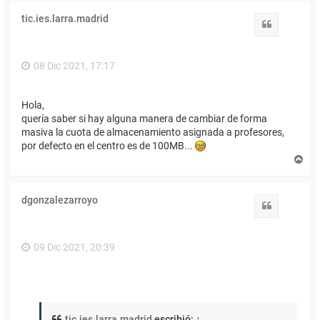
i
tic.ies.larra.madrid
b
Citar
a
08 Dic 2021, 17:17
Hola,
quería saber si hay alguna manera de cambiar de forma
masiva la cuota de almacenamiento asignada a profesores,
por defecto en el centro es de 100MB...
A
r
r
i
dgonzalezarroyo
b
Citar
a
09 Dic 2021, 20:39
tic.ies.larra.madrid
escribió:
↑