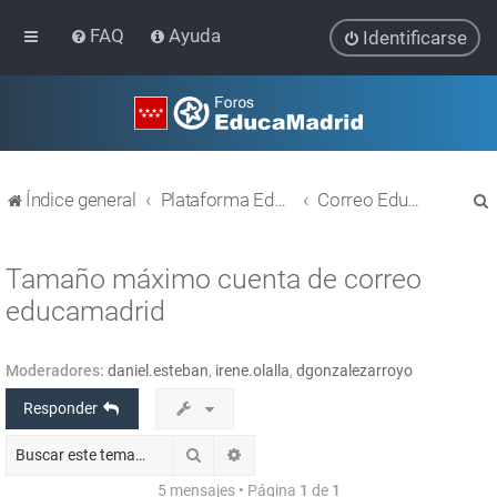
FAQ
Ayuda
Identificarse
Índice general
Plataforma Educativa EducaMadrid
Correo EducaMadrid
Tamaño máximo cuenta de correo
educamadrid
r
Moderadores:
daniel.esteban
,
irene.olalla
,
dgonzalezarroyo
Responder
Buscar
Búsqueda avanzada
5 mensajes • Página
1
de
1