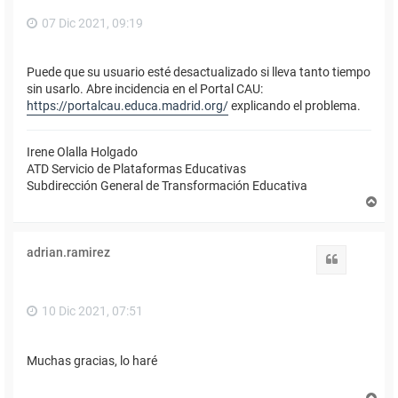
07 Dic 2021, 09:19
Puede que su usuario esté desactualizado si lleva tanto tiempo
sin usarlo. Abre incidencia en el Portal CAU:
https://portalcau.educa.madrid.org/
explicando el problema.
Irene Olalla Holgado
ATD Servicio de Plataformas Educativas
Subdirección General de Transformación Educativa
A
r
r
i
adrian.ramirez
b
Citar
a
10 Dic 2021, 07:51
Muchas gracias, lo haré
A