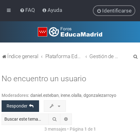
FAQ
Ayuda
Identificarse
Índice general
Plataforma Educativa EducaMadrid
Gestión de usuarios
No encuentro un usuario
Moderadores:
daniel.esteban
,
irene.olalla
,
dgonzalezarroyo
r
Responder
Buscar
Búsqueda avanzada
3 mensajes • Página
1
de
1