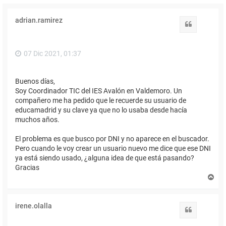
adrian.ramirez
Citar
07 Dic 2021, 01:37
Buenos días,
Soy Coordinador TIC del IES Avalón en Valdemoro. Un
compañero me ha pedido que le recuerde su usuario de
educamadrid y su clave ya que no lo usaba desde hacía
muchos años.
El problema es que busco por DNI y no aparece en el buscador.
Pero cuando le voy crear un usuario nuevo me dice que ese DNI
ya está siendo usado, ¿alguna idea de que está pasando?
Gracias
A
r
r
i
irene.olalla
b
Citar
a