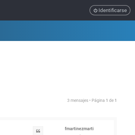
Identificarse
3 mensajes • Página
1
de
1
fmartinezmarti
Citar