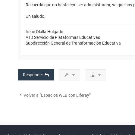
Recuerda que no basta con ser administrador, ya que hay pr
Un saludo,
Irene Olalla Holgado
ATD Servicio de Plataformas Educativas
Subdirección General de Transformación Educativa
Responder
Volver a “Espacios WEB con Liferay”
Powered by
phpBB
™
Índice general
Todos los horarios
Privacidad
Borrar cookies
Condiciones
Contáctanos
Traducción al español por
phpBB España