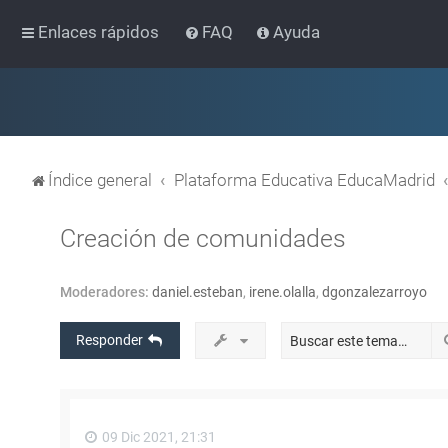
Enlaces rápidos
FAQ
Ayuda
Índice general
Plataforma Educativa EducaMadrid
Creación de comunidades
Moderadores:
daniel.esteban
,
irene.olalla
,
dgonzalezarroyo
Responder
09 Dic 2021, 21:31