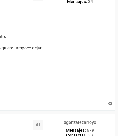
Mensajes:
34
ntro.
no quiero tampoco dejar
A
r
r
i
dgonzalezarroyo
b
Citar
a
Mensajes:
679
C
Contactar: