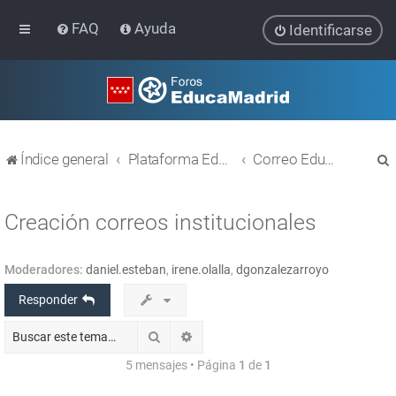
FAQ
Ayuda
Identificarse
Índice general
Plataforma Educativa EducaMadrid
Correo EducaMadrid
Creación correos institucionales
Moderadores:
daniel.esteban
,
irene.olalla
,
dgonzalezarroyo
r
Responder
Buscar
Búsqueda avanzada
5 mensajes • Página
1
de
1