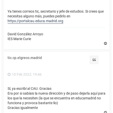
Ya tienes correos tic, secretario y jefe de estudios. Si crees que
necesitas alguno más, puedes pedirlo en
https://portalcau.educa.madrid.org
David González Arroyo
IES Marie Curie
A
r
r
i
tic.cp.elgreco.madrid
b
Citar
a
10 Feb 2022, 19:46
Sí, ya escribí al CAU. Gracias
Era por si sabíais la nueva dirección y de paso dejarla aquí para
los que la necesiten (la que se encuentra en educamadrid no
funciona y provoca bastante lío)
Gracias igualmente
A