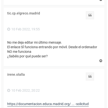
r
r
i
tic.cp.elgreco.madrid
b
Citar
a
10 Feb 2022, 19:55
No me deja editar mi último mensaje.
El enlace SÍ funciona entrando por móvil. Desde el ordenador
NO me funciona
¿Sabéis por qué puede ser?
A
r
r
i
irene.olalla
b
Citar
a
10 Feb 2022, 20:22
https://documentacion.educa.madrid.org/ ... -solicitud