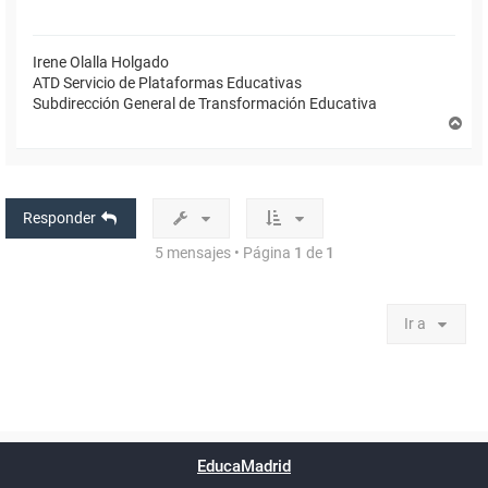
Irene Olalla Holgado
ATD Servicio de Plataformas Educativas
Subdirección General de Transformación Educativa
A
r
r
i
b
a
Responder
5 mensajes • Página
1
de
1
Ir a
Powered by
phpBB
™
Índice general
Todos los horarios
Privacidad
Borrar cookies
Condiciones
Contáctanos
EducaMadrid
Traducción al español por
phpBB España
-