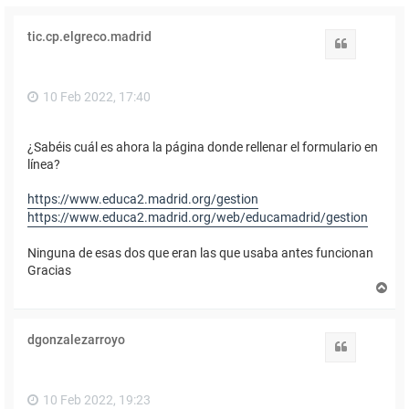
tic.cp.elgreco.madrid
Citar
10 Feb 2022, 17:40
¿Sabéis cuál es ahora la página donde rellenar el formulario en
línea?
https://www.educa2.madrid.org/gestion
https://www.educa2.madrid.org/web/educamadrid/gestion
Ninguna de esas dos que eran las que usaba antes funcionan
Gracias
A
r
r
i
dgonzalezarroyo
b
Citar
a
10 Feb 2022, 19:23