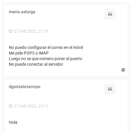
maria.astorga
Citar
27 Feb 2022, 21:16
No puedo configurar el correo en el móvil
Me pide POP3 o IMAP
Luego no se que número poner al puerto
No puede conectar al servidor
A
r
r
i
dgonzalezarroyo
b
Citar
a
27 Feb 2022, 23:11
Hola