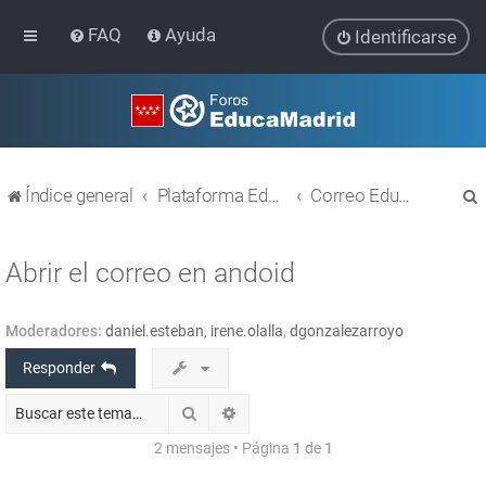
FAQ
Ayuda
Identificarse
Índice general
Plataforma Educativa EducaMadrid
Correo EducaMadrid
Abrir el correo en andoid
Moderadores:
daniel.esteban
,
irene.olalla
,
dgonzalezarroyo
r
Responder
Buscar
Búsqueda avanzada
2 mensajes • Página
1
de
1