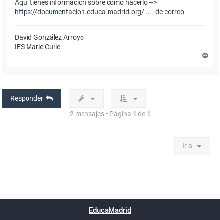
Aquí tienes información sobre cómo hacerlo -->
https://documentacion.educa.madrid.org/ ... -de-correo
David González Arroyo
IES Marie Curie
A
r
r
i
b
a
Responder
2 mensajes • Página
1
de
1
Ir a
Powered by
phpBB
™
Índice general
Todos los horarios
Privacidad
Borrar cookies
Condiciones
Contáctanos
EducaMadrid
Traducción al español por
phpBB España
-