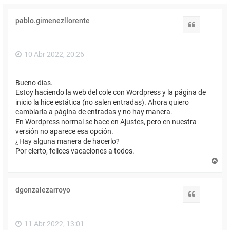
pablo.gimenezllorente
Citar
10 Abr 2022, 20:26
Bueno días.
Estoy haciendo la web del cole con Wordpress y la página de
inicio la hice estática (no salen entradas). Ahora quiero
cambiarla a página de entradas y no hay manera.
En Wordpress normal se hace en Ajustes, pero en nuestra
versión no aparece esa opción.
¿Hay alguna manera de hacerlo?
Por cierto, felices vacaciones a todos.
A
r
r
i
dgonzalezarroyo
b
Citar
a
11 Abr 2022, 13:01