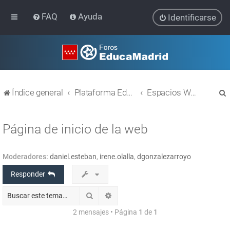
FAQ
Ayuda
Identificarse
Índice general
Plataforma Educativa EducaMadrid
Espacios WEB con Wordpress
Página de inicio de la web
Moderadores:
daniel.esteban
,
irene.olalla
,
dgonzalezarroyo
r
Responder
Buscar
Búsqueda avanzada
2 mensajes • Página
1
de
1