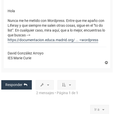
Hola
Nunca me he metido con Wordpress. Entre que me apaño con
Liferay y que siempre me salen otras cosas, sigue en el "to do
list". En cualquier caso, mira aquí, que a lo mejor, encuentras lo
que buscas -->
https://documentacion.educa.madrid.org/ ... =wordpress
David González Arroyo
IES Marie Curie
A
r
r
i
b
a
Responder
2 mensajes • Página
1
de
1
Ir a