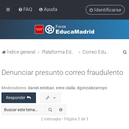
FAQ
Ayuda
Identificarse
Índice general
Plataforma Educativa EducaMadrid
Correo EducaMadrid
Denunciar presunto correo fraudulento
Moderadores:
daniel.esteban
,
irene.olalla
,
dgonzalezarroyo
r
Responder
Buscar
Búsqueda avanzada
2 mensajes • Página
1
de
1