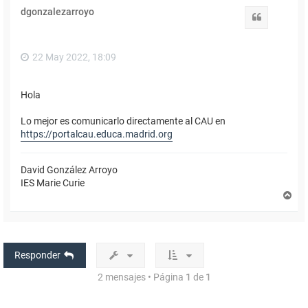
i
dgonzalezarroyo
b
Citar
a
22 May 2022, 18:09
Hola
Lo mejor es comunicarlo directamente al CAU en
https://portalcau.educa.madrid.org
David González Arroyo
IES Marie Curie
A
r
r
i
b
a
Responder
2 mensajes • Página
1
de
1