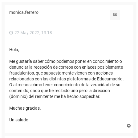
monica.ferrero
Citar
22 May 2022, 13:18
Hola,
Me gustaría saber cómo podemos poner en conocimiento o
denunciar la recepción de correos con enlaces posiblemente
fraudulentos, que supuestamente vienen con acciones
relacionadas con las distintas plataformas de Educamadrid.
O al menos cómo tener conocimiento de la veracidad de su
contenido, dado que he recibido uno pero la dirección
(dominio) del remitente me ha hecho sospechar.
Muchas gracias.
Un saludo.
A
r
r