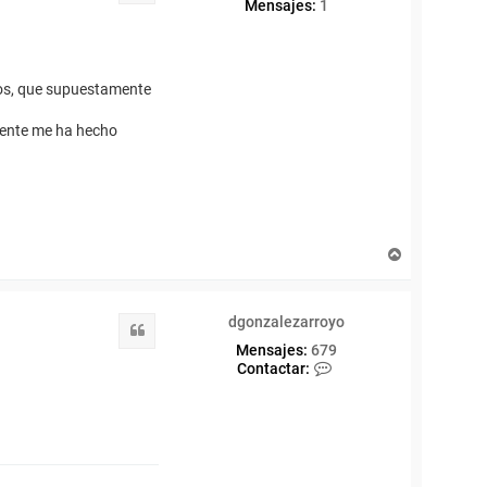
Mensajes:
1
tos, que supuestamente
itente me ha hecho
A
r
r
i
dgonzalezarroyo
b
Citar
a
Mensajes:
679
C
Contactar:
o
n
t
a
c
t