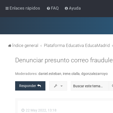
Enlaces rápidos
FAQ
Ayuda
Índice general
Plataforma Educativa EducaMadrid
Denunciar presunto correo fraudul
Moderadores:
daniel.esteban
,
irene.olalla
,
dgonzalezarroyo
Responder
22 May 2022, 13:18