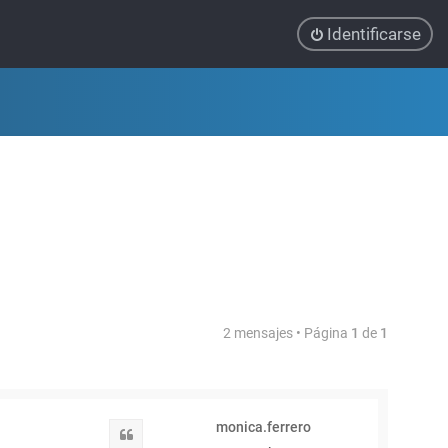
Identificarse
2 mensajes • Página
1
de
1
monica.ferrero
Citar