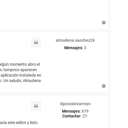
a
r
d
g
o
A
n
r
z
r
a
i
l
almudena.sanchez26
b
e
Citar
a
z
Mensajes:
3
a
r
r
n algún momento abro el
o
y
or, tampoco aparecen
o
 aplicación instalada en
no. Un saludo, Almudena
A
r
r
i
dgonzalezarroyo
b
Citar
a
Mensajes:
679
C
Contactar:
o
ía este editor y listo.
n