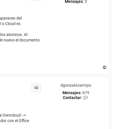
Mensajes:
3
aparecen del
l o Cloud es
 los alumnos. Al
 de nuevo el documento
A
r
r
i
dgonzalezarroyo
b
Citar
a
Mensajes:
679
C
Contactar:
o
n
t
te Owncloud -->
a
c
dor con el Office
t