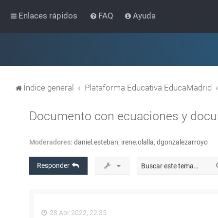
Enlaces rápidos
FAQ
Ayuda
Índice general
Plataforma Educativa EducaMadrid
Documento con ecuaciones y docu
Moderadores:
daniel.esteban
,
irene.olalla
,
dgonzalezarroyo
Responder
28 Abr 2022, 22:35