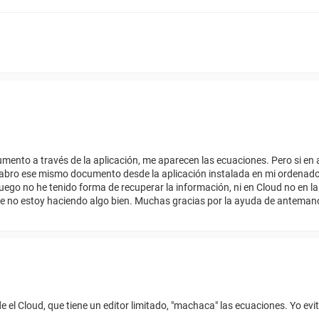
umento a través de la aplicación, me aparecen las ecuaciones. Pero si e
o abro ese mismo documento desde la aplicación instalada en mi ordenad
go no he tenido forma de recuperar la información, ni en Cloud no en la
que no estoy haciendo algo bien. Muchas gracias por la ayuda de antema
l Cloud, que tiene un editor limitado, "machaca" las ecuaciones. Yo evitar