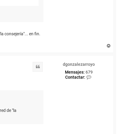
 consejería"... en fin.
A
r
r
i
dgonzalezarroyo
b
Citar
a
Mensajes:
679
C
Contactar:
o
n
t
a
c
t
a
ed de "la
r
d
g
o