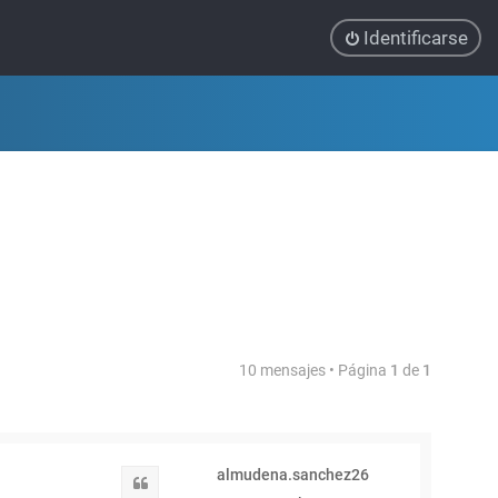
Identificarse
10 mensajes • Página
1
de
1
almudena.sanchez26
Citar