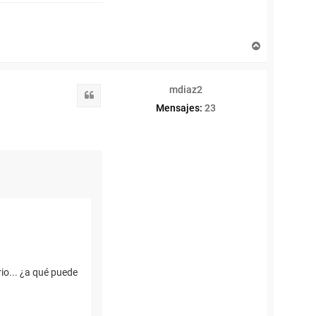
r
r
o
y
A
o
r
r
i
mdiaz2
b
Citar
a
Mensajes:
23
rio... ¿a qué puede