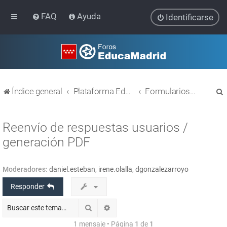
FAQ
Ayuda
Identificarse
Índice general
Plataforma Educativa EducaMadrid
Formularios Limesurvey
Reenvío de respuestas usuarios /
generación PDF
r
Moderadores:
daniel.esteban
,
irene.olalla
,
dgonzalezarroyo
Responder
Buscar
Búsqueda avanzada
1 mensaje • Página
1
de
1