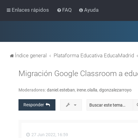
Enlaces rápidos
FAQ
Ayuda
Índice general
Plataforma Educativa EducaMadrid
Migración Google Classroom a edu
Moderadores:
daniel.esteban
,
irene.olalla
,
dgonzalezarroyo
Responder
27 Jun 2022, 16:59