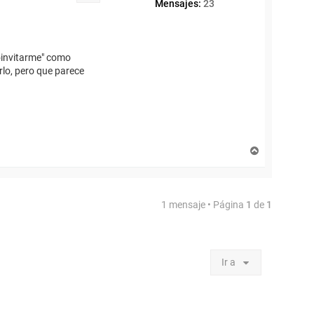
Mensajes:
23
toinvitarme" como
lo, pero que parece
A
r
r
i
b
1 mensaje • Página
1
de
1
a
Ir a