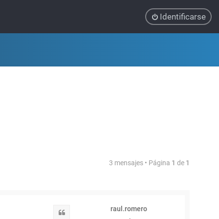
Identificarse
3 mensajes • Página
1
de
1
raul.romero
Citar