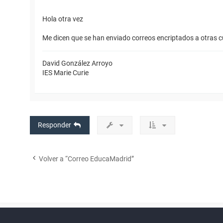
Hola otra vez
Me dicen que se han enviado correos encriptados a otras 
David González Arroyo
IES Marie Curie
Responder
Volver a “Correo EducaMadrid”
Powered by
phpBB
™
Índice general
Todos los horarios
Privacidad
Borrar cookies
Condiciones
Contáctanos
Traducción al español por
phpBB España