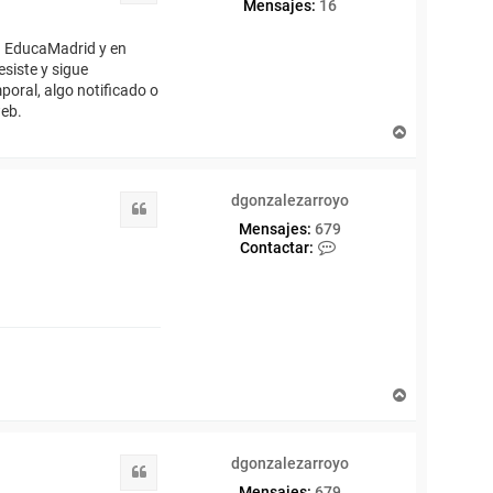
Mensajes:
16
a EducaMadrid y en
esiste y sigue
poral, algo notificado o
web.
A
r
r
i
dgonzalezarroyo
b
Citar
a
Mensajes:
679
C
Contactar:
o
n
t
a
c
t
a
r
A
d
r
g
r
o
i
n
dgonzalezarroyo
b
Citar
z
a
Mensajes:
679
a