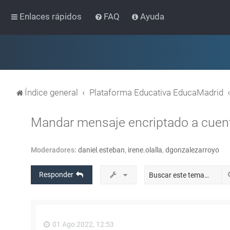
Enlaces rápidos
FAQ
Ayuda
Índice general
Plataforma Educativa EducaMadrid
Mandar mensaje encriptado a cuent
Moderadores:
daniel.esteban
,
irene.olalla
,
dgonzalezarroyo
Responder
01 Ago 2022, 12:53