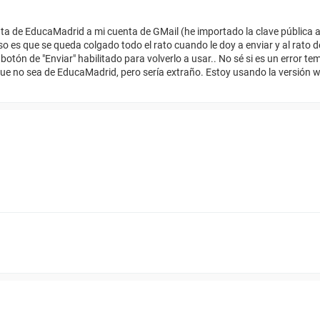
ta de EducaMadrid a mi cuenta de GMail (he importado la clave pública 
o es que se queda colgado todo el rato cuando le doy a enviar y al rato d
ón de "Enviar" habilitado para volverlo a usar.. No sé si es un error tem
que no sea de EducaMadrid, pero sería extraño. Estoy usando la versión 