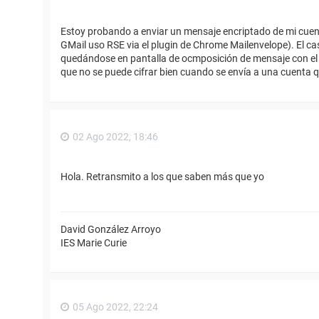
Estoy probando a enviar un mensaje encriptado de mi cuen
GMail uso RSE via el plugin de Chrome Mailenvelope). El cas
quedándose en pantalla de ocmposición de mensaje con el bot
que no se puede cifrar bien cuando se envía a una cuenta 
02 Ago 2022, 18:46
Hola. Retransmito a los que saben más que yo
David González Arroyo
IES Marie Curie
05 Ago 2022, 22:24