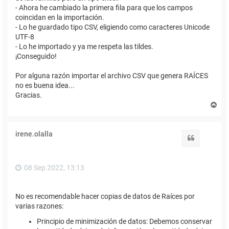
- Ahora he cambiado la primera fila para que los campos
coincidan en la importación.
- Lo he guardado tipo CSV, eligiendo como caracteres Unicode
UTF-8
- Lo he importado y ya me respeta las tildes.
¡Conseguido!
Por alguna razón importar el archivo CSV que genera RAÍCES
no es buena idea...
Gracias.
A
r
r
i
irene.olalla
b
Citar
a
08 Sep 2022, 13:13
No es recomendable hacer copias de datos de Raíces por
varias razones:
Principio de minimización de datos: Debemos conservar