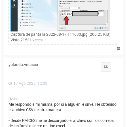
Captura de pantalla 2022-08-17 111630.jpg (200.25 KiB)
Visto 21531 veces
A
r
r
i
yolanda.velasco
b
Citar
a
17 Ago 2022, 12:03
Hola:
Me respondo a mí misma, por si a alguien le sirve. He obtenido
el archivo CSV de otra manera:
- Desde RAÍCES me he descargado el archivo con los correos
de las familias pero un tipo excel.