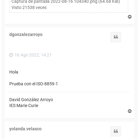
Captura de pantalla 2022-08-16 104340.png (64.68 KiB)
Visto 21538 veces
A
r
r
i
dgonzalezarroyo
b
Citar
a
16 Ago 2022, 14:21
Hola
Prueba con el ISO-8859-1
David González Arroyo
IES Marie Curie
A
r
r
i
yolanda.velasco
b
Citar
a