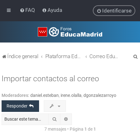
FAQ
Ayuda
Identificarse
Índice general
Plataforma Educativa EducaMadrid
Correo EducaMadrid
Importar contactos al correo
Moderadores:
daniel.esteban
,
irene.olalla
,
dgonzalezarroyo
r
Responder
Buscar
Búsqueda avanzada
7 mensajes • Página
1
de
1