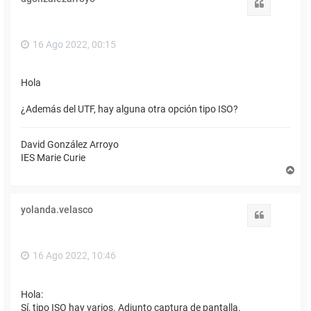
b
Citar
a
16 Ago 2022, 00:15
Hola
¿Además del UTF, hay alguna otra opción tipo ISO?
David González Arroyo
IES Marie Curie
A
r
r
i
yolanda.velasco
b
Citar
a
16 Ago 2022, 10:46
Hola:
Sí, tipo ISO hay varios. Adjunto captura de pantalla.