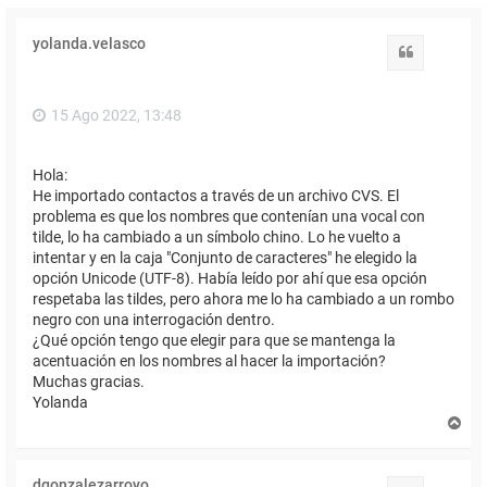
yolanda.velasco
Citar
15 Ago 2022, 13:48
Hola:
He importado contactos a través de un archivo CVS. El
problema es que los nombres que contenían una vocal con
tilde, lo ha cambiado a un símbolo chino. Lo he vuelto a
intentar y en la caja "Conjunto de caracteres" he elegido la
opción Unicode (UTF-8). Había leído por ahí que esa opción
respetaba las tildes, pero ahora me lo ha cambiado a un rombo
negro con una interrogación dentro.
¿Qué opción tengo que elegir para que se mantenga la
acentuación en los nombres al hacer la importación?
Muchas gracias.
Yolanda
A
r
r
i
dgonzalezarroyo