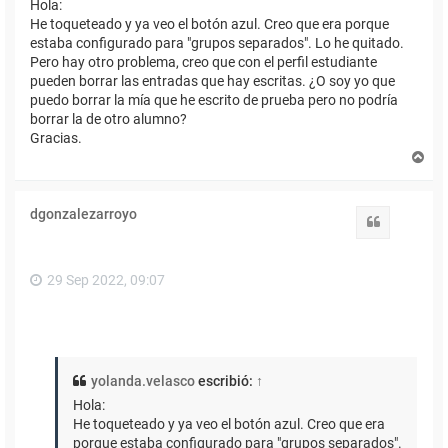
Hola:
He toqueteado y ya veo el botón azul. Creo que era porque
estaba configurado para "grupos separados". Lo he quitado.
Pero hay otro problema, creo que con el perfil estudiante
pueden borrar las entradas que hay escritas. ¿O soy yo que
puedo borrar la mía que he escrito de prueba pero no podría
borrar la de otro alumno?
Gracias.
A
r
r
i
dgonzalezarroyo
b
Citar
a
29 Sep 2022, 09:07
yolanda.velasco
escribió:
↑
Hola:
He toqueteado y ya veo el botón azul. Creo que era
porque estaba configurado para "grupos separados".