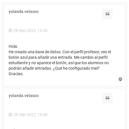
yolanda.velasco
Citar
28 Sep 2022, 19:30
Hola:
He creado una base de datos. Con el perfil profesor, veo el
botón azul para añadir una entrada. Me cambio al perfil
estudiante y no aparece el botón, así que los alumnos no
podrán añadir entradas. ¿Qué he configurado mal?
Gracias.
A
r
r
i
yolanda.velasco
b
Citar
a
28 Sep 2022, 19:40