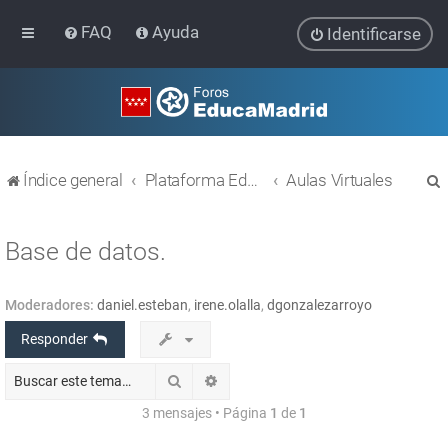
FAQ
Ayuda
Identificarse
Índice general
Plataforma Educativa EducaMadrid
Aulas Virtuales
Base de datos.
Moderadores:
daniel.esteban
,
irene.olalla
,
dgonzalezarroyo
r
Responder
Buscar
Búsqueda avanzada
3 mensajes • Página
1
de
1