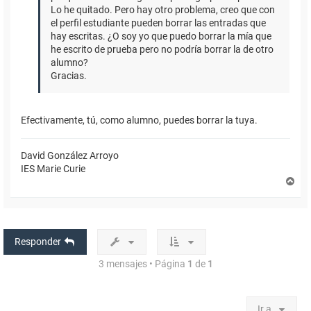
Lo he quitado. Pero hay otro problema, creo que con
el perfil estudiante pueden borrar las entradas que
hay escritas. ¿O soy yo que puedo borrar la mía que
he escrito de prueba pero no podría borrar la de otro
alumno?
Gracias.
Efectivamente, tú, como alumno, puedes borrar la tuya.
David González Arroyo
IES Marie Curie
A
r
r
i
b
a
Responder
3 mensajes • Página
1
de
1
Ir a