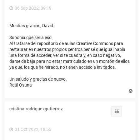
06 Sep 2022, 09:19
Muchas gracias, David.
Suponía que sería eso.
Al tratarse del repositorio de aulas Creative Commons para
restaurar en nuestros propios centros pensé que igual había
una forma de acceder, ver si te cuadra y, en caso negativo,
darse de baja para no estar matriculado en un montón de ellos
ya que, los que he mirado, no tienen acceso a invitados.
Un saludo y gracias de nuevo.
Raúl Osuna
A
r
r
i
cristina.rodriguezgutierrez
b
Citar
a
01 Oct 2022, 18:55