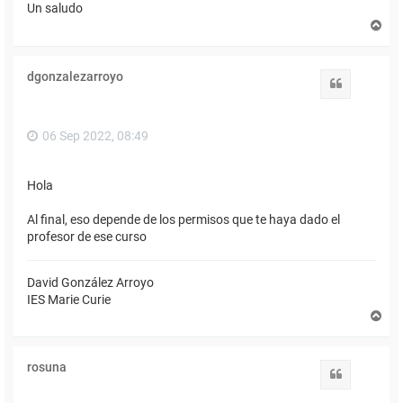
Un saludo
A
r
r
i
dgonzalezarroyo
b
Citar
a
06 Sep 2022, 08:49
Hola
Al final, eso depende de los permisos que te haya dado el
profesor de ese curso
David González Arroyo
IES Marie Curie
A
r
r
i
rosuna
b
Citar
a