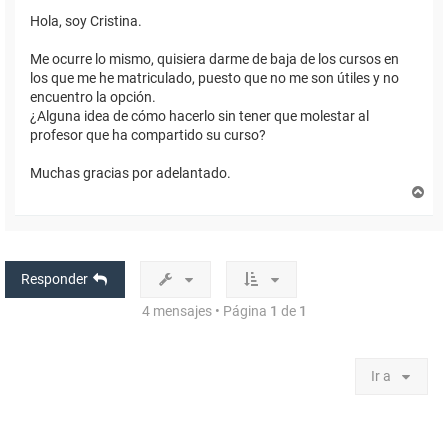
Hola, soy Cristina.
Me ocurre lo mismo, quisiera darme de baja de los cursos en
los que me he matriculado, puesto que no me son útiles y no
encuentro la opción.
¿Alguna idea de cómo hacerlo sin tener que molestar al
profesor que ha compartido su curso?
Muchas gracias por adelantado.
A
r
r
i
b
a
Responder
4 mensajes • Página
1
de
1
Ir a