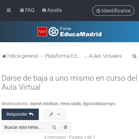
FAQ
Ayuda
Identificarse
Índice general
Plataforma Educativa EducaMadrid
Aulas Virtuales
Darse de baja a uno mismo en curso del
Aula Virtual
r
Moderadores:
daniel.esteban
,
irene.olalla
,
dgonzalezarroyo
Responder
Buscar
Búsqueda avanzada
4 mensajes • Página
1
de
1