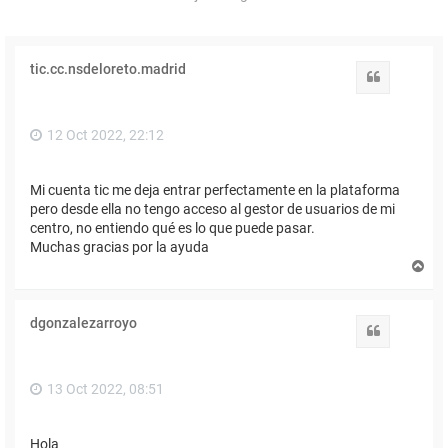
tic.cc.nsdeloreto.madrid
Citar
12 Oct 2022, 22:12
Mi cuenta tic me deja entrar perfectamente en la plataforma
pero desde ella no tengo acceso al gestor de usuarios de mi
centro, no entiendo qué es lo que puede pasar.
Muchas gracias por la ayuda
A
r
r
i
dgonzalezarroyo
b
Citar
a
13 Oct 2022, 08:51
Hola