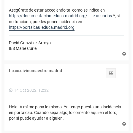
Asegúrate de estar accediendo tal como se indica en
https://documentacion.educa.madrid.org/ ... e-usuarios
Y, si
no funciona, puedes poner incidencia en
https://portalcau.educa.madrid.org
David González Arroyo
IES Marie Curie
A
r
r
i
tic.cc.divinomaestro.madrid
b
Citar
a
14 Oct 2022, 12:32
Hola. A mí me pasa lo mismo. Ya tengo puesta una incidencia
en portalcau. Cuando sepa algo, lo comento aquí en el foro,
por si puede ayudar a alguien.
A
r
r