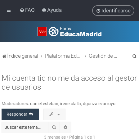
FAQ
Ayuda
Identificarse
Índice general
Plataforma Educativa EducaMadrid
Gestión de usuarios
Mi cuenta tic no me da acceso al gestor
de usuarios
r
Moderadores:
daniel.esteban
,
irene.olalla
,
dgonzalezarroyo
Responder
Buscar
Búsqueda avanzada
3 mensajes • Página
1
de
1