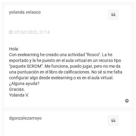
yolanda.velasco
Citar
20 Oct 2022, 21:14
Hola:
Con exelearning he creado una actividad "Rosco". La he
exportado y la he puesto en el aula virtual en un recurso tipo
"paquete SCROM". Me funciona, puedo jugar, pero no me da
una puntuación en el libro de calificaciones. No sé si me falta
configurar algo desde exelearning o es en el aula virtual.
¿Alguna ayuda?
Gracias.
Yolanda V.
A
r
r
i
dgonzalezarroyo
b
Citar
a