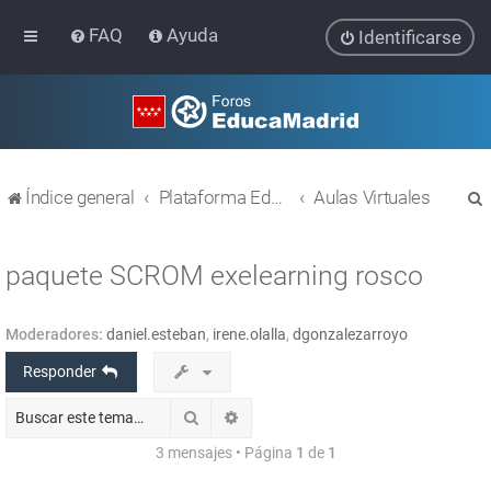
FAQ
Ayuda
Identificarse
Índice general
Plataforma Educativa EducaMadrid
Aulas Virtuales
paquete SCROM exelearning rosco
Moderadores:
daniel.esteban
,
irene.olalla
,
dgonzalezarroyo
r
Responder
Buscar
Búsqueda avanzada
3 mensajes • Página
1
de
1