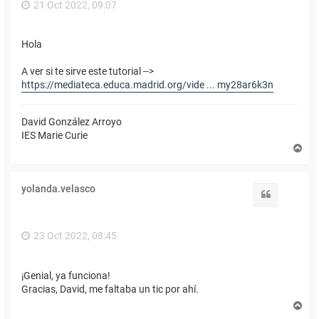
21 Oct 2022, 09:07
Hola
A ver si te sirve este tutorial -->
https://mediateca.educa.madrid.org/vide ... my28ar6k3n
David González Arroyo
IES Marie Curie
A
r
r
i
yolanda.velasco
b
Citar
a
23 Oct 2022, 08:45
¡Genial, ya funciona!
Gracias, David, me faltaba un tic por ahí.
A
r