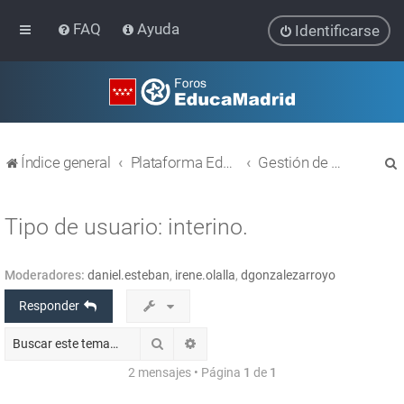
FAQ
Ayuda
Identificarse
Índice general
Plataforma Educativa EducaMadrid
Gestión de usuarios
Tipo de usuario: interino.
Moderadores:
daniel.esteban
,
irene.olalla
,
dgonzalezarroyo
r
Responder
Buscar
Búsqueda avanzada
2 mensajes • Página
1
de
1