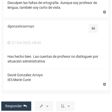
Disculpen las faltas de ortografía. Aunque soy profesor de
lengua, también soy corto de vista.
A
r
r
i
dgonzalezarroyo
b
Citar
a
27 Oct 2022, 08:42
Has hecho bien. Las cuentas de profesor no distinguen por
situación administrativa
David González Arroyo
IES Marie Curie
A
r
r
i
b
a
Responder