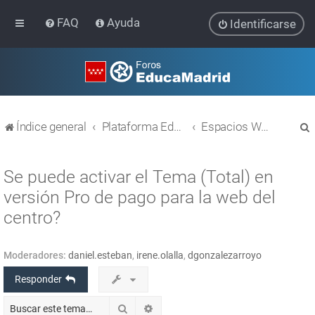
FAQ
Ayuda
Identificarse
Índice general
Plataforma Educativa EducaMadrid
Espacios WEB con Wordpress
Se puede activar el Tema (Total) en
versión Pro de pago para la web del
centro?
r
Moderadores:
daniel.esteban
,
irene.olalla
,
dgonzalezarroyo
Responder
Buscar
Búsqueda avanzada