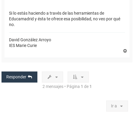
Si lo estás haciendo a través de las herramientas de
Educamadrid y ésta te ofrece esa posibilidad, no veo por qué
no.
David González Arroyo
IES Marie Curie
A
r
r
i
b
a
Responder
2 mensajes • Página
1
de
1
Ir a