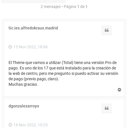
2 mensajes • Página
1
de
1
tic.ies.alfredokraus.madrid
Citar
15 Nov 2022, 18:06
El Theme que vamos a utilizar (Total) tiene una versión Pro de
pago. Es uno de los 17 que está instalado para la creación de
la web de centro, pero me pregunto si puedo activar su versión
de pago (previo pago, claro).
Muchas gracias.
A
r
r
i
dgonzalezarroyo
b
Citar
a
16 Nov 2022, 10:23