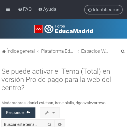
FAQ
Ayuda
Identificarse
Índice general
Plataforma Educativa EducaMadrid
Espacios WEB con Wordpress
Se puede activar el Tema (Total) en
versión Pro de pago para la web del
centro?
r
Moderadores:
daniel.esteban
,
irene.olalla
,
dgonzalezarroyo
Responder
Buscar
Búsqueda avanzada