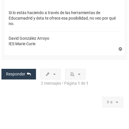
Si lo estás haciendo a través de las herramientas de
Educamadrid y ésta te ofrece esa posibilidad, no veo por qué
no.
David González Arroyo
IES Marie Curie
A
r
r
i
b
a
Responder
2 mensajes • Página
1
de
1
Ir a