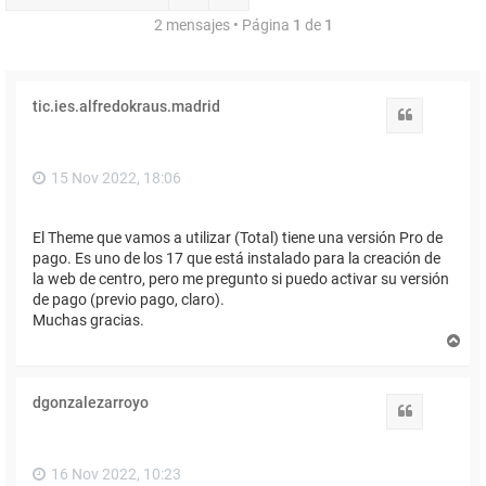
2 mensajes • Página
1
de
1
tic.ies.alfredokraus.madrid
Citar
15 Nov 2022, 18:06
El Theme que vamos a utilizar (Total) tiene una versión Pro de
pago. Es uno de los 17 que está instalado para la creación de
la web de centro, pero me pregunto si puedo activar su versión
de pago (previo pago, claro).
Muchas gracias.
A
r
r
i
dgonzalezarroyo
b
Citar
a
16 Nov 2022, 10:23