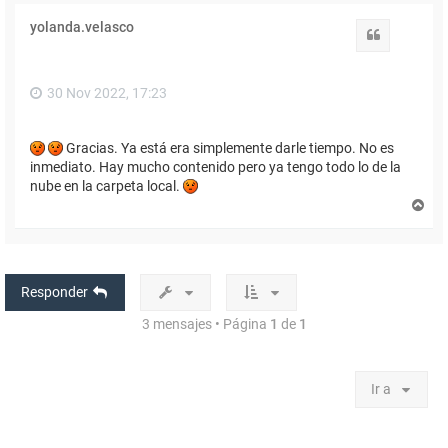
r
i
yolanda.velasco
b
Citar
a
30 Nov 2022, 17:23
Gracias. Ya está era simplemente darle tiempo. No es
inmediato. Hay mucho contenido pero ya tengo todo lo de la
nube en la carpeta local.
A
r
r
i
b
a
Responder
3 mensajes • Página
1
de
1
Ir a