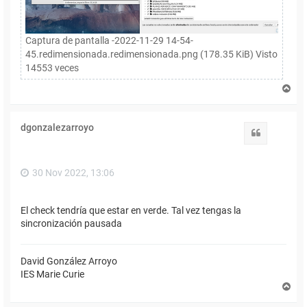
Captura de pantalla -2022-11-29 14-54-
45.redimensionada.redimensionada.png (178.35 KiB) Visto
14553 veces
A
r
r
i
dgonzalezarroyo
b
Citar
a
30 Nov 2022, 13:06
El check tendría que estar en verde. Tal vez tengas la
sincronización pausada
David González Arroyo
IES Marie Curie
A
r