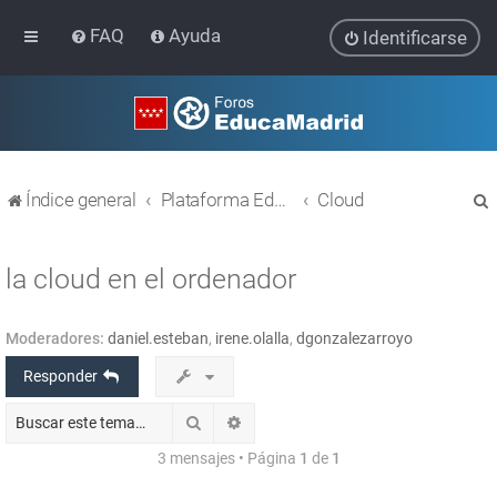
FAQ
Ayuda
Identificarse
Índice general
Plataforma Educativa EducaMadrid
Cloud
la cloud en el ordenador
Moderadores:
daniel.esteban
,
irene.olalla
,
dgonzalezarroyo
r
Responder
Buscar
Búsqueda avanzada
3 mensajes • Página
1
de
1