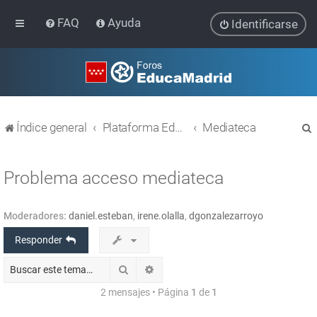
FAQ
Ayuda
Identificarse
Índice general
Plataforma Educativa EducaMadrid
Mediateca
Problema acceso mediateca
Moderadores:
daniel.esteban
,
irene.olalla
,
dgonzalezarroyo
r
Responder
Buscar
Búsqueda avanzada
2 mensajes • Página
1
de
1