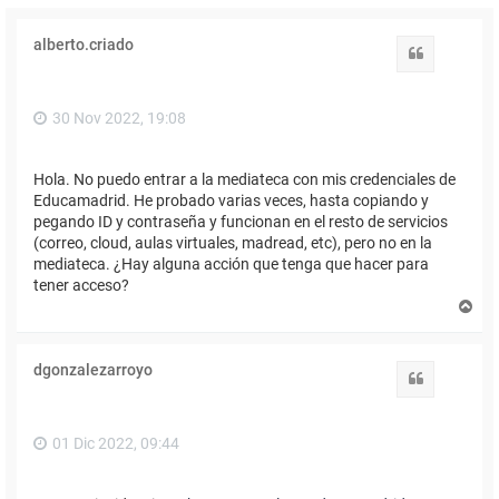
alberto.criado
Citar
30 Nov 2022, 19:08
Hola. No puedo entrar a la mediateca con mis credenciales de
Educamadrid. He probado varias veces, hasta copiando y
pegando ID y contraseña y funcionan en el resto de servicios
(correo, cloud, aulas virtuales, madread, etc), pero no en la
mediateca. ¿Hay alguna acción que tenga que hacer para
tener acceso?
A
r
r
i
dgonzalezarroyo
b
Citar
a
01 Dic 2022, 09:44