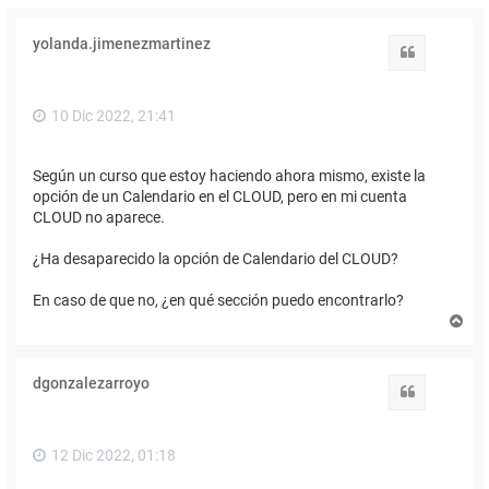
yolanda.jimenezmartinez
Citar
10 Dic 2022, 21:41
Según un curso que estoy haciendo ahora mismo, existe la
opción de un Calendario en el CLOUD, pero en mi cuenta
CLOUD no aparece.
¿Ha desaparecido la opción de Calendario del CLOUD?
En caso de que no, ¿en qué sección puedo encontrarlo?
A
r
r
i
dgonzalezarroyo
b
Citar
a
12 Dic 2022, 01:18