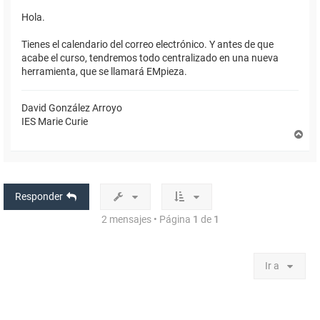
Hola.
Tienes el calendario del correo electrónico. Y antes de que
acabe el curso, tendremos todo centralizado en una nueva
herramienta, que se llamará EMpieza.
David González Arroyo
IES Marie Curie
A
r
r
i
b
a
Responder
2 mensajes • Página
1
de
1
Ir a