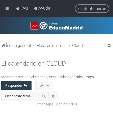
FAQ
Ayuda
Identificarse
Índice general
Plataforma Educativa EducaMadrid
Cloud
El calendario en CLOUD
Moderadores:
daniel.esteban
,
irene.olalla
,
dgonzalezarroyo
r
Responder
Buscar
Búsqueda avanzada
2 mensajes • Página
1
de
1