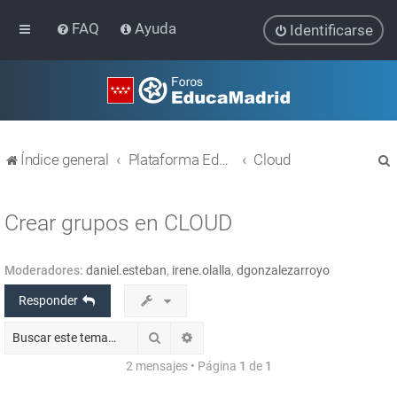
FAQ
Ayuda
Identificarse
Índice general
Plataforma Educativa EducaMadrid
Cloud
Crear grupos en CLOUD
Moderadores:
daniel.esteban
,
irene.olalla
,
dgonzalezarroyo
r
Responder
Buscar
Búsqueda avanzada
2 mensajes • Página
1
de
1