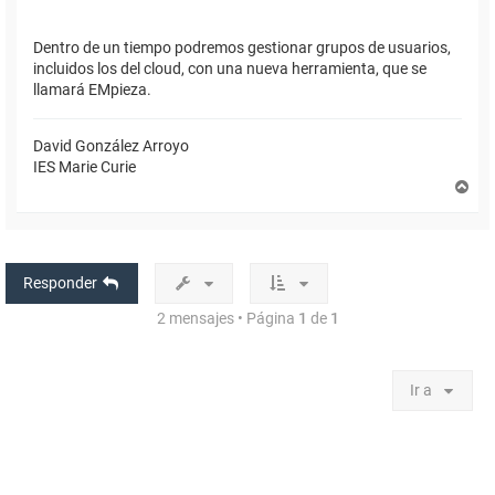
Dentro de un tiempo podremos gestionar grupos de usuarios,
incluidos los del cloud, con una nueva herramienta, que se
llamará EMpieza.
David González Arroyo
IES Marie Curie
A
r
r
i
b
a
Responder
2 mensajes • Página
1
de
1
Ir a