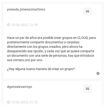
yolanda.jimenezmartinez
Citar
10 Dic 2022, 21:39
Hace un par de años era posible crear grupos en CLOUD, para
posteriormente compartir documentos o carpetas
directamente con los grupos creados, pero ahora ha
desaparecido esa opción, y cada vez que se quiere compartir
un documento con una serie de personas, hay que introducir
sus correos uno por uno.
¿Hay alguna nueva manera de crear un grupo?
A
r
r
i
dgonzalezarroyo
b
Citar
a
12 Dic 2022, 01:20