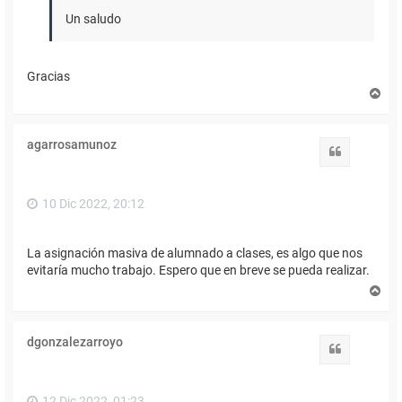
Un saludo
Gracias
A
r
r
i
agarrosamunoz
b
Citar
a
10 Dic 2022, 20:12
La asignación masiva de alumnado a clases, es algo que nos
evitaría mucho trabajo. Espero que en breve se pueda realizar.
A
r
r
i
dgonzalezarroyo
b
Citar
a
12 Dic 2022, 01:23