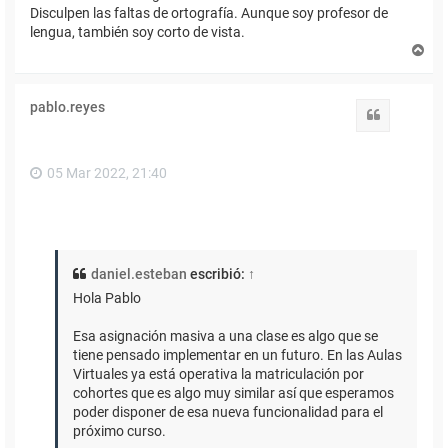
Disculpen las faltas de ortografía. Aunque soy profesor de
lengua, también soy corto de vista.
A
r
r
i
pablo.reyes
b
Citar
a
05 Mar 2022, 21:40
daniel.esteban
escribió:
↑
Hola Pablo
Esa asignación masiva a una clase es algo que se
tiene pensado implementar en un futuro. En las Aulas
Virtuales ya está operativa la matriculación por
cohortes que es algo muy similar así que esperamos
poder disponer de esa nueva funcionalidad para el
próximo curso.