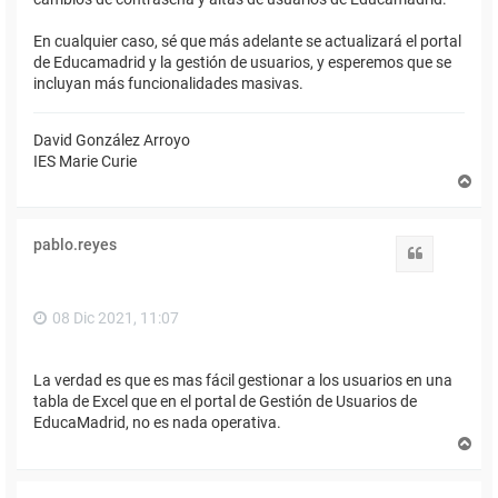
En cualquier caso, sé que más adelante se actualizará el portal
de Educamadrid y la gestión de usuarios, y esperemos que se
incluyan más funcionalidades masivas.
David González Arroyo
IES Marie Curie
A
r
r
i
pablo.reyes
b
Citar
a
08 Dic 2021, 11:07
La verdad es que es mas fácil gestionar a los usuarios en una
tabla de Excel que en el portal de Gestión de Usuarios de
EducaMadrid, no es nada operativa.
A
r
r
i