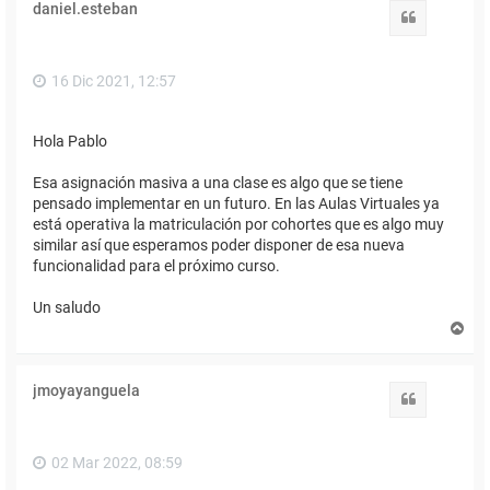
daniel.esteban
b
Citar
a
16 Dic 2021, 12:57
Hola Pablo
Esa asignación masiva a una clase es algo que se tiene
pensado implementar en un futuro. En las Aulas Virtuales ya
está operativa la matriculación por cohortes que es algo muy
similar así que esperamos poder disponer de esa nueva
funcionalidad para el próximo curso.
Un saludo
A
r
r
i
jmoyayanguela
b
Citar
a
02 Mar 2022, 08:59