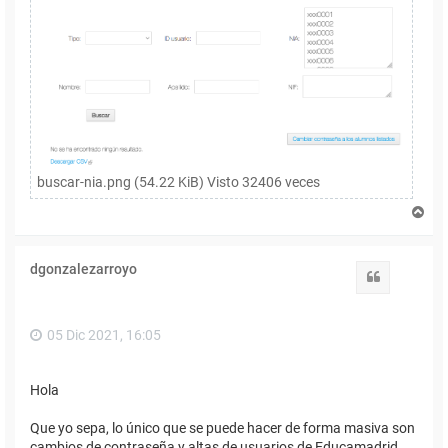
buscar-nia.png (54.22 KiB) Visto 32406 veces
A
r
r
i
dgonzalezarroyo
b
Citar
a
05 Dic 2021, 16:05
Hola
Que yo sepa, lo único que se puede hacer de forma masiva son
cambios de contraseña y altas de usuarios de Educamadrid.