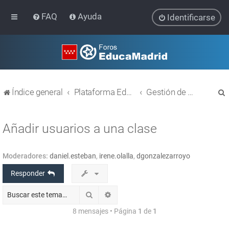
FAQ
Ayuda
Identificarse
Índice general
Plataforma Educativa EducaMadrid
Gestión de usuarios
Añadir usuarios a una clase
Moderadores:
daniel.esteban
,
irene.olalla
,
dgonzalezarroyo
r
Responder
Buscar
Búsqueda avanzada
8 mensajes • Página
1
de
1