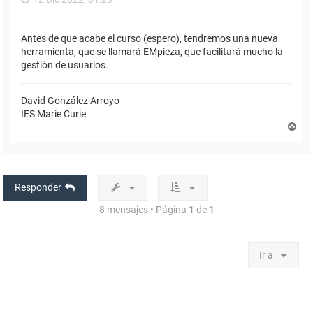
Antes de que acabe el curso (espero), tendremos una nueva
herramienta, que se llamará EMpieza, que facilitará mucho la
gestión de usuarios.
David González Arroyo
IES Marie Curie
A
r
r
i
b
a
Responder
8 mensajes • Página
1
de
1
Ir a