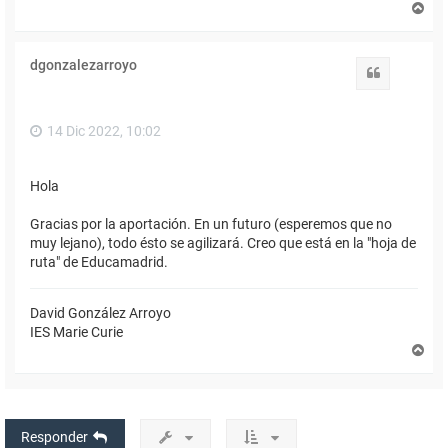
A
r
r
i
dgonzalezarroyo
b
Citar
a
14 Dic 2022, 10:02
Hola
Gracias por la aportación. En un futuro (esperemos que no
muy lejano), todo ésto se agilizará. Creo que está en la "hoja de
ruta" de Educamadrid.
David González Arroyo
IES Marie Curie
A
r
r
i
b
a
Responder