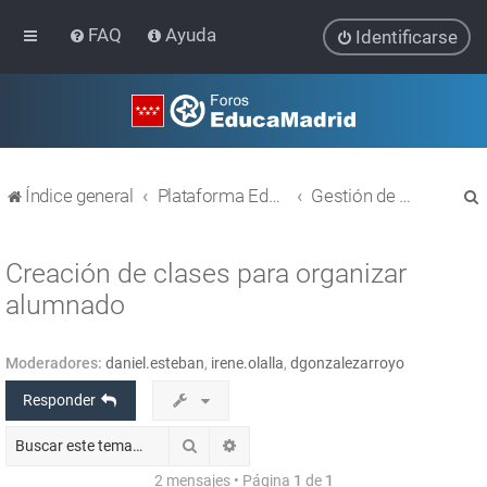
FAQ
Ayuda
Identificarse
Índice general
Plataforma Educativa EducaMadrid
Gestión de usuarios
Creación de clases para organizar
alumnado
r
Moderadores:
daniel.esteban
,
irene.olalla
,
dgonzalezarroyo
Responder
Buscar
Búsqueda avanzada
2 mensajes • Página
1
de
1