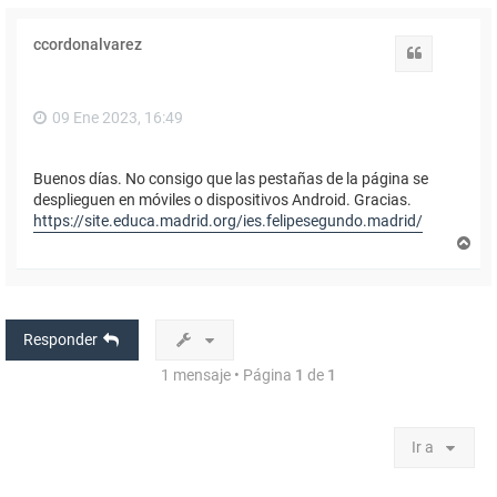
ccordonalvarez
Citar
09 Ene 2023, 16:49
Buenos días. No consigo que las pestañas de la página se
desplieguen en móviles o dispositivos Android. Gracias.
https://site.educa.madrid.org/ies.felipesegundo.madrid/
A
r
r
i
b
a
Responder
1 mensaje • Página
1
de
1
Ir a