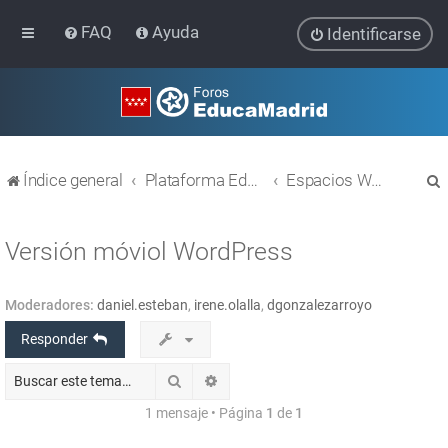
FAQ
Ayuda
Identificarse
Índice general
Plataforma Educativa EducaMadrid
Espacios WEB con Wordpress
Versión móviol WordPress
Moderadores:
daniel.esteban
,
irene.olalla
,
dgonzalezarroyo
r
Responder
Buscar
Búsqueda avanzada
1 mensaje • Página
1
de
1