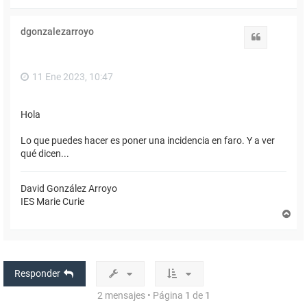
r
r
i
dgonzalezarroyo
b
Citar
a
11 Ene 2023, 10:47
Hola
Lo que puedes hacer es poner una incidencia en faro. Y a ver
qué dicen...
David González Arroyo
IES Marie Curie
A
r
r
i
b
a
Responder
2 mensajes • Página
1
de
1