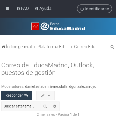
FAQ
Ayuda
Identificarse
Índice general
Plataforma Educativa EducaMadrid
Correo EducaMadrid
Correo de EducaMadrid, Outlook,
puestos de gestión
r
Moderadores:
daniel.esteban
,
irene.olalla
,
dgonzalezarroyo
Responder
Buscar
Búsqueda avanzada
2 mensajes • Página
1
de
1