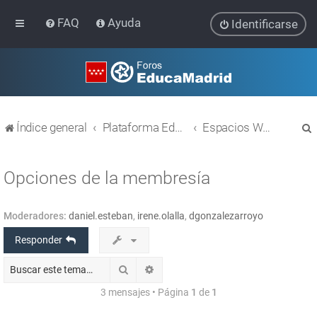
FAQ
Ayuda
Identificarse
Índice general
Plataforma Educativa EducaMadrid
Espacios WEB con Liferay
Opciones de la membresía
Moderadores:
daniel.esteban
,
irene.olalla
,
dgonzalezarroyo
r
Responder
Buscar
Búsqueda avanzada
3 mensajes • Página
1
de
1