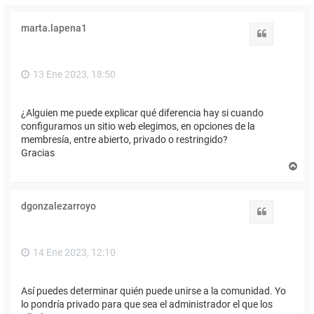
marta.lapena1
Citar
13 Ene 2023, 18:50
¿Alguien me puede explicar qué diferencia hay si cuando
configuramos un sitio web elegimos, en opciones de la
membresía, entre abierto, privado o restringido?
Gracias
A
r
r
i
dgonzalezarroyo
b
Citar
a
14 Ene 2023, 12:10
Así puedes determinar quién puede unirse a la comunidad. Yo
lo pondría privado para que sea el administrador el que los