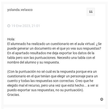
yolanda.velasco
Citar
19 Ene 2023, 21:01
Hola:
El alumnado ha realizado un cuestionario en el aula virtual. ¿Se
puede generar un documento en el que yo vea sus respuestas?
En el apartado resultados me deja exportar los datos de la
tabla pero son las puntuaciones. Necesito una tabla con el
nombre del alumno y su respuesta.
(Con la puntuación no sé cuál es la respuesta porque era un
cuestionario en el que tenían que elegir un personaje para un
cuento y todas las respuestas son correctas. Creo que he
elegido mal el recurso, pero una vez que está hecho... a ver si
puedo exportar sus respuestas, no su puntuación).
Gracias.
A
r
r