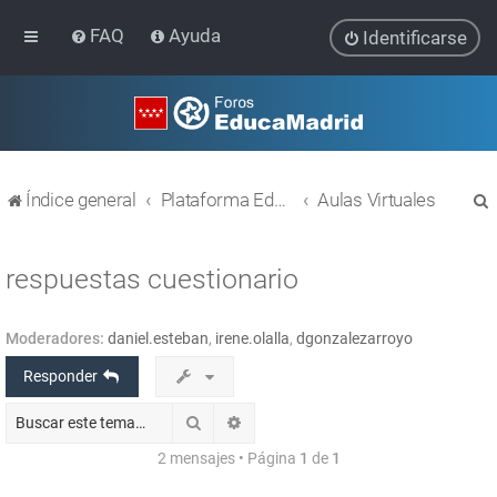
FAQ
Ayuda
Identificarse
Índice general
Plataforma Educativa EducaMadrid
Aulas Virtuales
respuestas cuestionario
Moderadores:
daniel.esteban
,
irene.olalla
,
dgonzalezarroyo
r
Responder
Buscar
Búsqueda avanzada
2 mensajes • Página
1
de
1