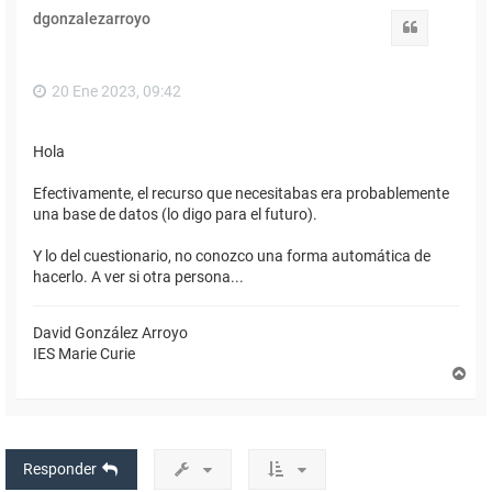
i
dgonzalezarroyo
b
Citar
a
20 Ene 2023, 09:42
Hola
Efectivamente, el recurso que necesitabas era probablemente
una base de datos (lo digo para el futuro).
Y lo del cuestionario, no conozco una forma automática de
hacerlo. A ver si otra persona...
David González Arroyo
IES Marie Curie
A
r
r
i
b
a
Responder