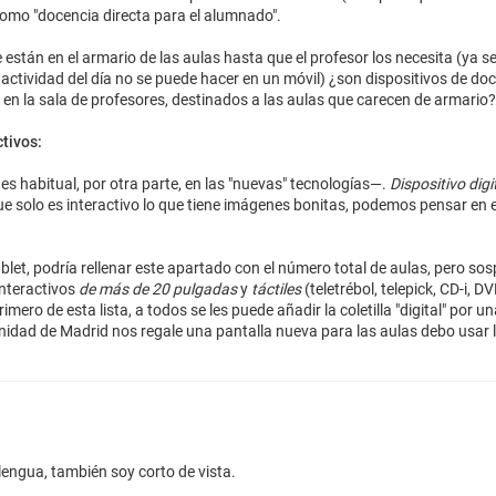
como "docencia directa para el alumnado".
están en el armario de las aulas hasta que el profesor los necesita (ya 
 actividad del día no se puede hacer en un móvil) ¿son dispositivos de doc
n en la sala de profesores, destinados a las aulas que carecen de armario?
tivos:
 habitual, por otra parte, en las "nuevas" tecnologías—.
Dispositivo digi
ue solo es interactivo lo que tiene imágenes bonitas, podemos pensar en el
let, podría rellenar este apartado con el número total de aulas, pero so
interactivos
de más de 20 pulgadas
y
táctiles
(teletrébol, telepick, CD-i, D
ero de esta lista, a todos se les puede añadir la coletilla "digital" por un
nidad de Madrid nos regale una pantalla nueva para las aulas debo usar 
lengua, también soy corto de vista.