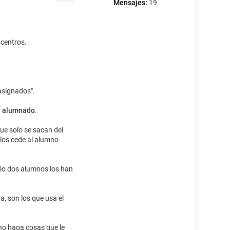
Mensajes:
19
 centros.
 asignados".
l alumnado
.
que solo se sacan del
 los cede al alumno
olo dos alumnos los han
a, son los que usa el
mno haga cosas que le