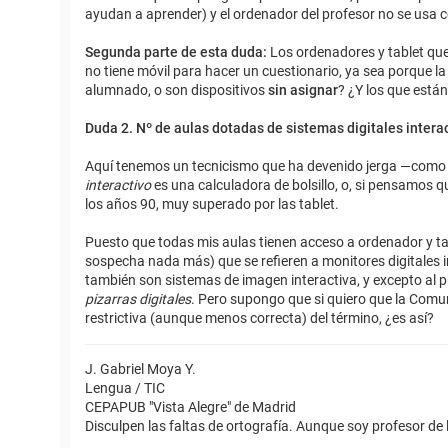
ayudan a aprender) y el ordenador del profesor no se usa 
Segunda parte de esta duda:
Los ordenadores y tablet que 
no tiene móvil para hacer un cuestionario, ya sea porque la
alumnado, o son dispositivos
sin asignar
? ¿Y los que está
Duda 2. Nº de aulas dotadas de sistemas digitales interac
Aquí tenemos un tecnicismo que ha devenido jerga —como es
interactivo
es una calculadora de bolsillo, o, si pensamos q
los años 90, muy superado por las tablet.
Puesto que todas mis aulas tienen acceso a ordenador y tab
sospecha nada más) que se refieren a monitores digitales 
también son sistemas de imagen interactiva, y excepto al prim
pizarras digitales
. Pero supongo que si quiero que la Comu
restrictiva (aunque menos correcta) del término, ¿es así?
J. Gabriel Moya Y.
Lengua / TIC
CEPAPUB "Vista Alegre" de Madrid
Disculpen las faltas de ortografía. Aunque soy profesor de 