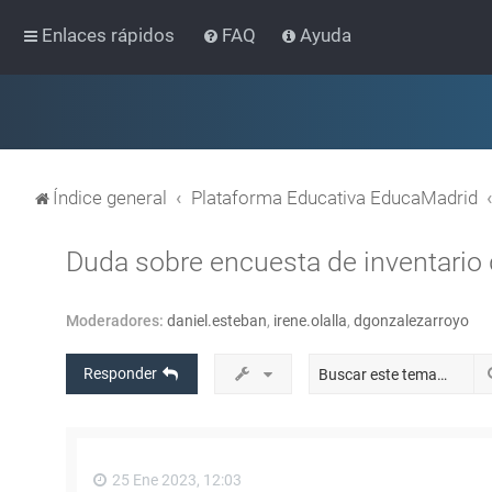
Enlaces rápidos
FAQ
Ayuda
Índice general
Plataforma Educativa EducaMadrid
Duda sobre encuesta de inventario d
Moderadores:
daniel.esteban
,
irene.olalla
,
dgonzalezarroyo
Responder
25 Ene 2023, 12:03