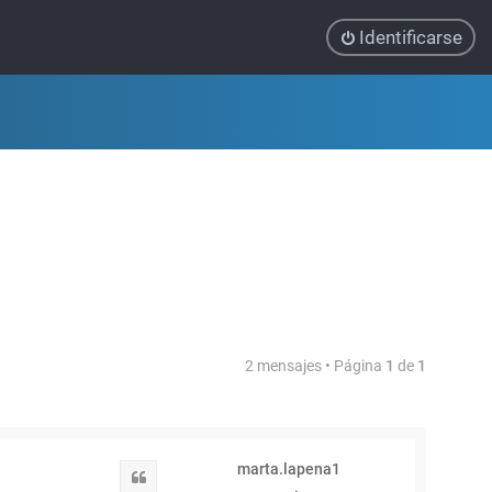
Identificarse
2 mensajes • Página
1
de
1
marta.lapena1
Citar