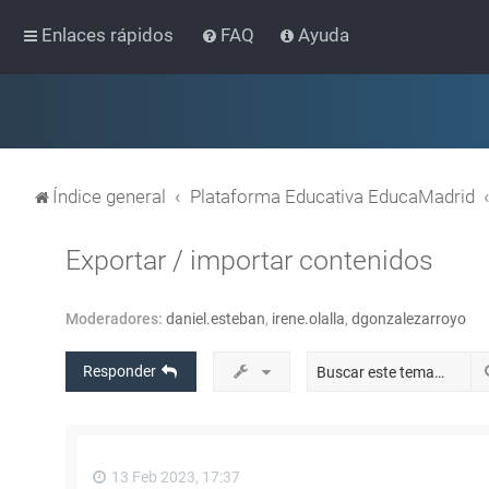
Enlaces rápidos
FAQ
Ayuda
Índice general
Plataforma Educativa EducaMadrid
Exportar / importar contenidos
Moderadores:
daniel.esteban
,
irene.olalla
,
dgonzalezarroyo
Responder
13 Feb 2023, 17:37