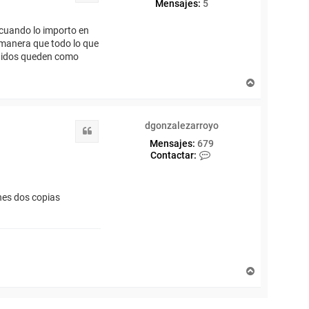
Mensajes:
5
 cuando lo importo en
 manera que todo lo que
tenidos queden como
A
r
r
i
dgonzalezarroyo
b
Citar
a
Mensajes:
679
C
Contactar:
o
n
t
enes dos copias
a
c
t
a
r
d
g
A
o
r
n
r
z
i
a