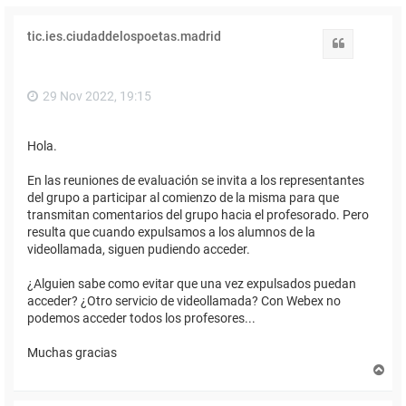
tic.ies.ciudaddelospoetas.madrid
Citar
29 Nov 2022, 19:15
Hola.
En las reuniones de evaluación se invita a los representantes
del grupo a participar al comienzo de la misma para que
transmitan comentarios del grupo hacia el profesorado. Pero
resulta que cuando expulsamos a los alumnos de la
videollamada, siguen pudiendo acceder.
¿Alguien sabe como evitar que una vez expulsados puedan
acceder? ¿Otro servicio de videollamada? Con Webex no
podemos acceder todos los profesores...
Muchas gracias
A
r
r