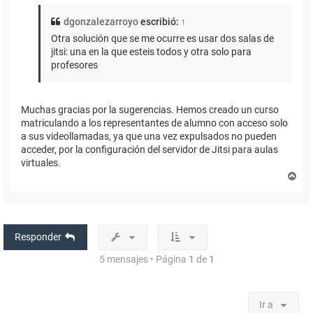
dgonzalezarroyo
escribió:
↑
Otra solución que se me ocurre es usar dos salas de
jitsi: una en la que esteis todos y otra solo para
profesores
Muchas gracias por la sugerencias. Hemos creado un curso
matriculando a los representantes de alumno con acceso solo
a sus videollamadas, ya que una vez expulsados no pueden
acceder, por la configuración del servidor de Jitsi para aulas
virtuales.
A
r
r
i
b
a
Responder
5 mensajes • Página
1
de
1
Ir a