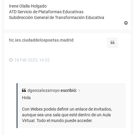
Irene Olalla Holgado
ATD Servicio de Plataformas Educativas
Subdirección General de Transformación Educativa
A
r
r
i
tic.ies.ciudaddelospoetas.madrid
b
Citar
a
18 Feb 2023, 16:52
dgonzalezarroyo
escribió:
↑
Hola
Con Webex podeis definir un enlace de invitados,
aunque sea una sala que esté dentro de un Aula
Virtual. Todo el mundo puede acceder.