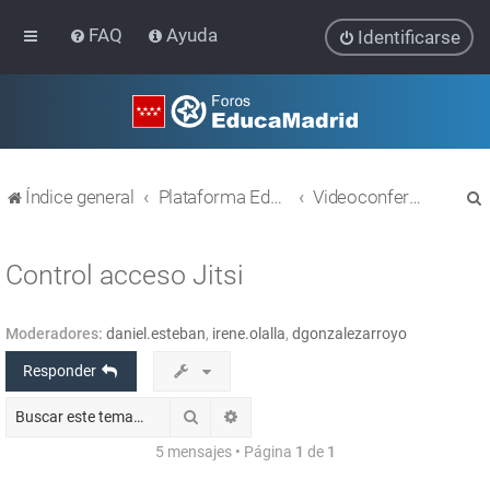
FAQ
Ayuda
Identificarse
Índice general
Plataforma Educativa EducaMadrid
Videoconferencias (Webex y Jitsi)
Control acceso Jitsi
Moderadores:
daniel.esteban
,
irene.olalla
,
dgonzalezarroyo
r
Responder
Buscar
Búsqueda avanzada
5 mensajes • Página
1
de
1