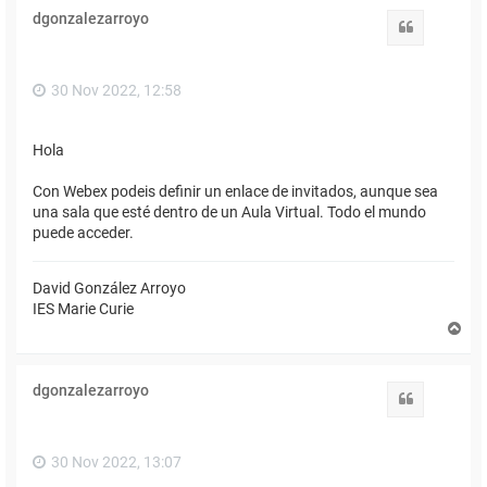
i
dgonzalezarroyo
b
Citar
a
30 Nov 2022, 12:58
Hola
Con Webex podeis definir un enlace de invitados, aunque sea
una sala que esté dentro de un Aula Virtual. Todo el mundo
puede acceder.
David González Arroyo
IES Marie Curie
A
r
r
i
dgonzalezarroyo
b
Citar
a
30 Nov 2022, 13:07