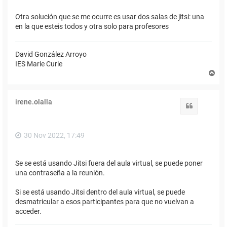
Otra solución que se me ocurre es usar dos salas de jitsi: una
en la que esteis todos y otra solo para profesores
David González Arroyo
IES Marie Curie
A
r
r
i
irene.olalla
b
Citar
a
30 Nov 2022, 17:49
Se se está usando Jitsi fuera del aula virtual, se puede poner
una contraseña a la reunión.
Si se está usando Jitsi dentro del aula virtual, se puede
desmatricular a esos participantes para que no vuelvan a
acceder.