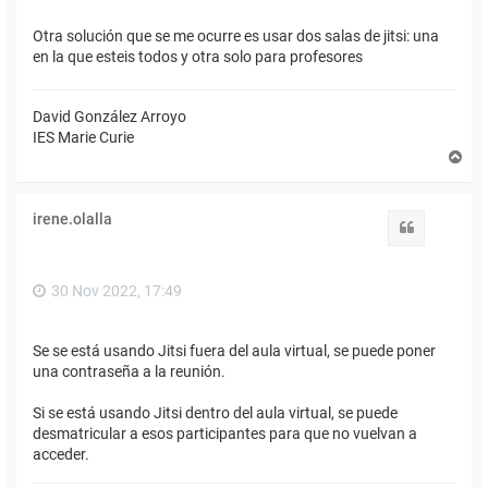
Otra solución que se me ocurre es usar dos salas de jitsi: una
en la que esteis todos y otra solo para profesores
David González Arroyo
IES Marie Curie
A
r
r
i
irene.olalla
b
Citar
a
30 Nov 2022, 17:49
Se se está usando Jitsi fuera del aula virtual, se puede poner
una contraseña a la reunión.
Si se está usando Jitsi dentro del aula virtual, se puede
desmatricular a esos participantes para que no vuelvan a
acceder.