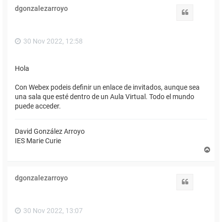
i
dgonzalezarroyo
b
Citar
a
30 Nov 2022, 12:58
Hola
Con Webex podeis definir un enlace de invitados, aunque sea
una sala que esté dentro de un Aula Virtual. Todo el mundo
puede acceder.
David González Arroyo
IES Marie Curie
A
r
r
i
dgonzalezarroyo
b
Citar
a
30 Nov 2022, 13:07