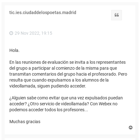
tic.ies.ciudaddelospoetas.madrid
Citar
29 Nov 2022, 19:15
Hola.
En las reuniones de evaluación se invita a los representantes
del grupo a participar al comienzo de la misma para que
transmitan comentarios del grupo hacia el profesorado. Pero
resulta que cuando expulsamos a los alumnos de la
videollamada, siguen pudiendo acceder.
¿Alguien sabe como evitar que una vez expulsados puedan
acceder? ¿Otro servicio de videollamada? Con Webex no
podemos acceder todos los profesores...
Muchas gracias
A
r
r