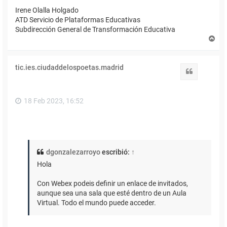
Irene Olalla Holgado
ATD Servicio de Plataformas Educativas
Subdirección General de Transformación Educativa
A
r
r
i
tic.ies.ciudaddelospoetas.madrid
b
Citar
a
18 Feb 2023, 16:52
dgonzalezarroyo
escribió:
↑
Hola
Con Webex podeis definir un enlace de invitados,
aunque sea una sala que esté dentro de un Aula
Virtual. Todo el mundo puede acceder.