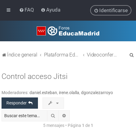
FAQ
Ayuda
Identificarse
Índice general
Plataforma Educativa EducaMadrid
Videoconferencias (Webex y Jitsi)
Control acceso Jitsi
Moderadores:
daniel.esteban
,
irene.olalla
,
dgonzalezarroyo
r
Responder
Buscar
Búsqueda avanzada
5 mensajes • Página
1
de
1