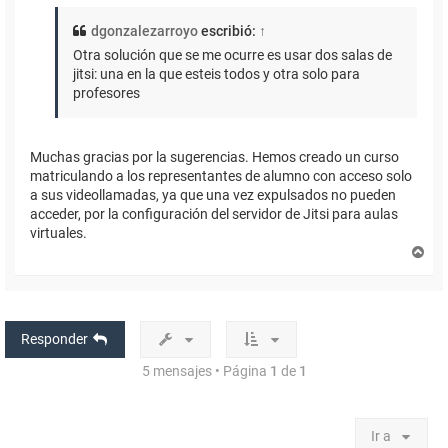
dgonzalezarroyo
escribió:
↑
Otra solución que se me ocurre es usar dos salas de
jitsi: una en la que esteis todos y otra solo para
profesores
Muchas gracias por la sugerencias. Hemos creado un curso
matriculando a los representantes de alumno con acceso solo
a sus videollamadas, ya que una vez expulsados no pueden
acceder, por la configuración del servidor de Jitsi para aulas
virtuales.
A
r
r
i
b
a
Responder
5 mensajes • Página
1
de
1
Ir a