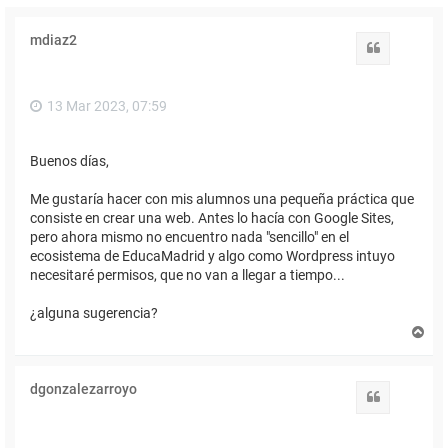
mdiaz2
Citar
13 Mar 2023, 07:59
Buenos días,
Me gustaría hacer con mis alumnos una pequeña práctica que
consiste en crear una web. Antes lo hacía con Google Sites,
pero ahora mismo no encuentro nada "sencillo" en el
ecosistema de EducaMadrid y algo como Wordpress intuyo
necesitaré permisos, que no van a llegar a tiempo...
¿alguna sugerencia?
A
r
r
i
dgonzalezarroyo
b
Citar
a