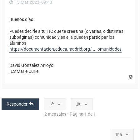
13 Mar 2023, 09:43
Buenos días
Puedes decirle a tu TIC que te cree una (o varias, o distintas
subpáginas) comunidad y en ella pueden participar los
alumnos
https://documentacion.educa.madrid.org/ ... omunidades
David González Arroyo
IES Marie Curie
A
r
r
i
b
a
Responder
2 mensajes • Página
1
de
1
Ir a