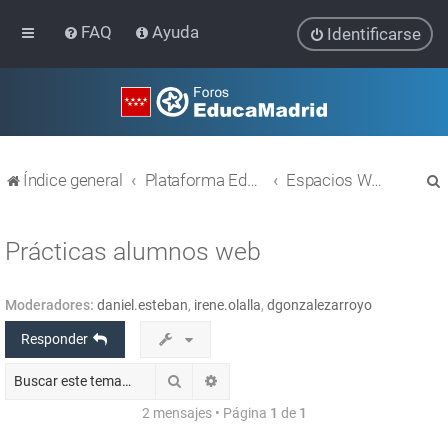
FAQ
Ayuda
Identificarse
Índice general
Plataforma Educativa EducaMadrid
Espacios WEB con Wordpress
Prácticas alumnos web
Moderadores:
daniel.esteban
,
irene.olalla
,
dgonzalezarroyo
r
Responder
Buscar
Búsqueda avanzada
2 mensajes • Página
1
de
1